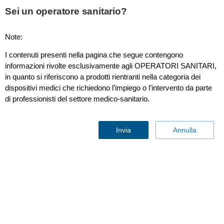
This page is also available in
United States (English)
Sei un operatore sanitario?
Note:
I contenuti presenti nella pagina che segue contengono
Unità di terapia intensiva
informazioni rivolte esclusivamente agli OPERATORI SANITARI,
in quanto si riferiscono a prodotti rientranti nella categoria dei
dispositivi medici che richiedono l’impiego o l’intervento da parte
di professionisti del settore medico-sanitario.
Invia
Annulla
Unità di terapia intensiva
Contattaci