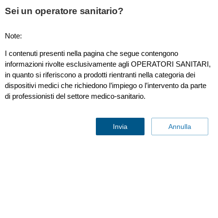
This page is also available in
United States (English)
Sei un operatore sanitario?
Note:
I contenuti presenti nella pagina che segue contengono
Elettrodi multifunzione per pazienti pediatrici Radiotrasparenti
informazioni rivolte esclusivamente agli OPERATORI SANITARI,
in quanto si riferiscono a prodotti rientranti nella categoria dei
dispositivi medici che richiedono l’impiego o l’intervento da parte
di professionisti del settore medico-sanitario.
Invia
Annulla