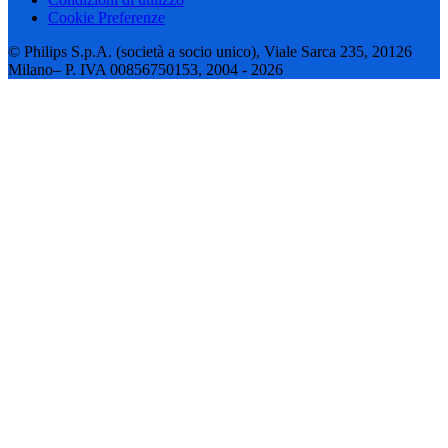
Cookie Preferenze
© Philips S.p.A. (società a socio unico), Viale Sarca 235, 20126
Milano– P. IVA 00856750153, 2004 - 2026