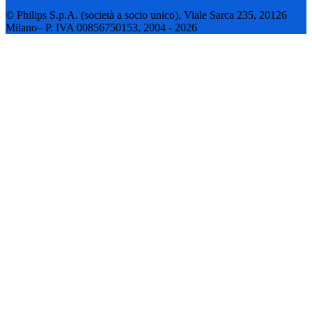
© Philips S.p.A. (società a socio unico), Viale Sarca 235, 20126
Milano– P. IVA 00856750153, 2004 - 2026