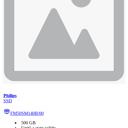
Philips
SSD
FM50SM140B/00
500 GB
Unità a stato solido