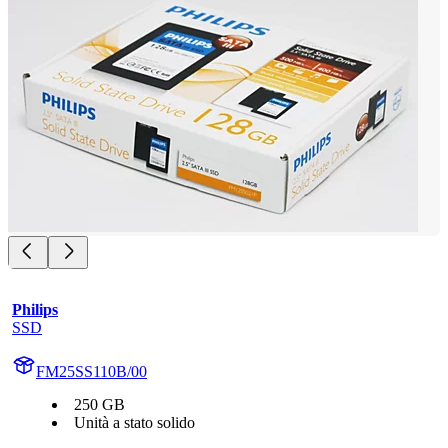
Philips
SSD
FM25SS110B/00
250 GB
Unità a stato solido