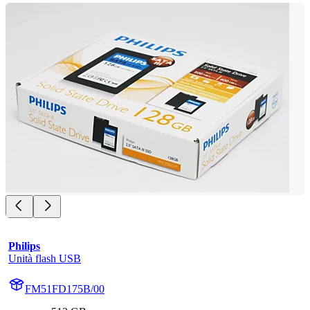
Philips
Unità flash USB
FM51FD175B/00