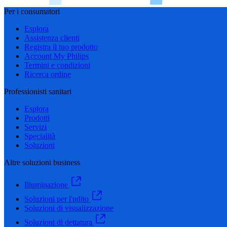
Per i consumatori
Esplora
Assistenza clienti
Registra il tuo prodotto
Account My Philips
Termini e condizioni
Ricerca ordine
Professionisti sanitari
Esplora
Prodotti
Servizi
Specialità
Soluzioni
Altre soluzioni business
Illuminazione
Soluzioni per l'udito
Soluzioni di visualizzazione
Soluzioni di dettatura