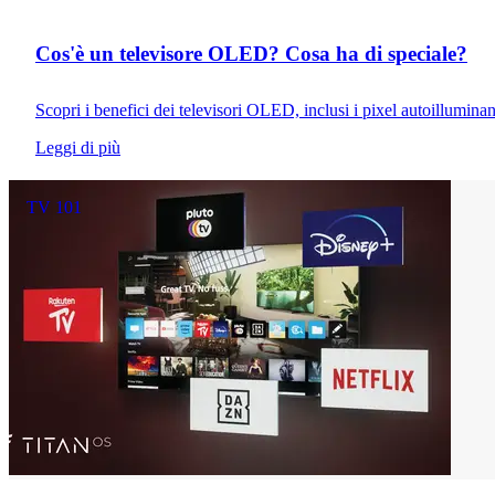
TV 101
Cos'è un televisore OLED? Cosa ha di speciale?
Scopri i benefici dei televisori OLED, inclusi i pixel autoilluminanti
Leggi di più
TV 101