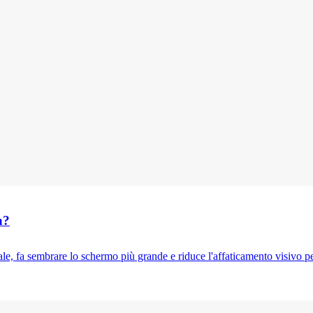
a?
le, fa sembrare lo schermo più grande e riduce l'affaticamento visivo pe