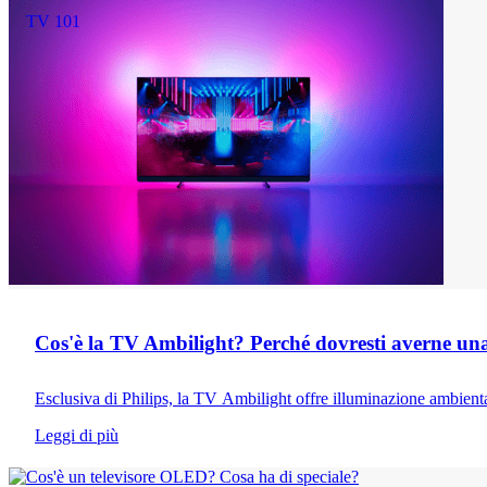
TV 101
Cos'è la TV Ambilight? Perché dovresti averne un
Esclusiva di Philips, la TV Ambilight offre illuminazione ambienta
Leggi di più