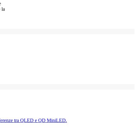
e
 la
 differenze tra QLED e QD MiniLED.