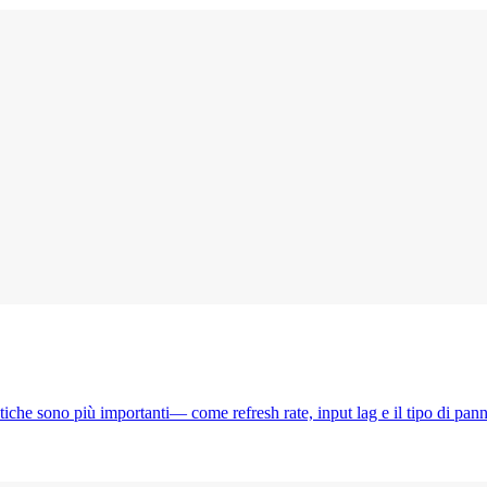
tiche sono più importanti— come refresh rate, input lag e il tipo di pan