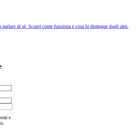
parlare di sé. Scopri come funziona e cosa lo distingue dagli altri.
e
enti e
to.