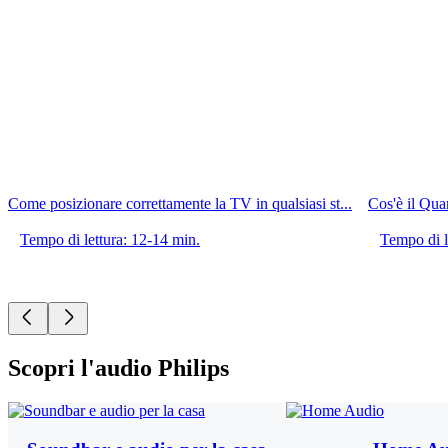
Come posizionare correttamente la TV in qualsiasi st...
Cos'è il Qu
Tempo di lettura: 12-14 min.
Tempo di l
Scopri l'audio Philips