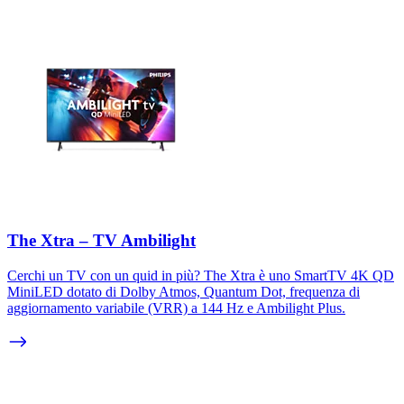
The Xtra – TV Ambilight
Cerchi un TV con un quid in più? The Xtra è uno SmartTV 4K QD
MiniLED dotato di Dolby Atmos, Quantum Dot, frequenza di
aggiornamento variabile (VRR) a 144 Hz e Ambilight Plus.