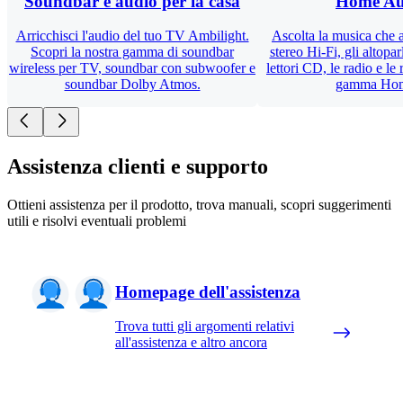
Soundbar e audio per la casa
Home Au
Arricchisci l'audio del tuo TV Ambilight.
Ascolta la musica che a
Scopri la nostra gamma di soundbar
stereo Hi-Fi, gli altopar
wireless per TV, soundbar con subwoofer e
lettori CD, le radio e le
soundbar Dolby Atmos.
gamma Home
Assistenza clienti e supporto
Ottieni assistenza per il prodotto, trova manuali, scopri suggerimenti
utili e risolvi eventuali problemi
Homepage dell'assistenza
Trova tutti gli argomenti relativi
all'assistenza e altro ancora