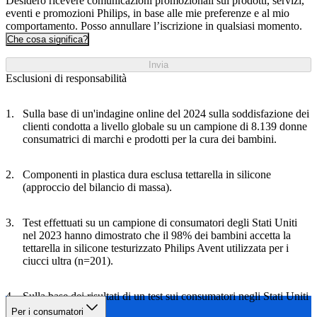
Desidero ricevere comunicazioni promozionali sui prodotti, servizi,
eventi e promozioni Philips, in base alle mie preferenze e al mio
comportamento. Posso annullare l’iscrizione in qualsiasi momento.
Che cosa significa?
Invia
Esclusioni di responsabilità
Sulla base di un'indagine online del 2024 sulla soddisfazione dei
clienti condotta a livello globale su un campione di 8.139 donne
consumatrici di marchi e prodotti per la cura dei bambini.
Componenti in plastica dura esclusa tettarella in silicone
(approccio del bilancio di massa).
Test effettuati su un campione di consumatori degli Stati Uniti
nel 2023 hanno dimostrato che il 98% dei bambini accetta la
tettarella in silicone testurizzato Philips Avent utilizzata per i
ciucci ultra (n=201).
Sulla base dei risultati di un test sui consumatori negli Stati Uniti
(2023, n=201).
Per i consumatori