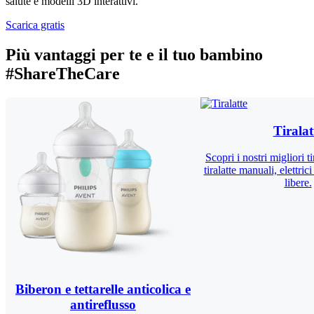
salute e modelli 3D interattivi.
Scarica gratis
Più vantaggi per te e il tuo bambino
#ShareTheCare
Tiralat
Scopri i nostri migliori ti
tiralatte manuali, elettrici
libere.
Biberon e tettarelle anticolica e
antireflusso