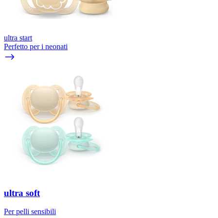
ultra start
Perfetto per i neonati
ultra soft
Per pelli sensibili