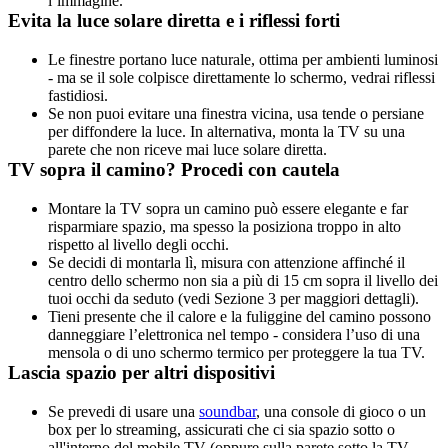
l’immagine.
Evita la luce solare diretta e i riflessi forti
Le finestre portano luce naturale, ottima per ambienti luminosi 
- ma se il sole colpisce direttamente lo schermo, vedrai riflessi 
fastidiosi.
Se non puoi evitare una finestra vicina, usa tende o persiane 
per diffondere la luce. In alternativa, monta la TV su una 
parete che non riceve mai luce solare diretta.
TV sopra il camino? Procedi con cautela
Montare la TV sopra un camino può essere elegante e far 
risparmiare spazio, ma spesso la posiziona troppo in alto 
rispetto al livello degli occhi.
Se decidi di montarla lì, misura con attenzione affinché il 
centro dello schermo non sia a più di 15 cm sopra il livello dei 
tuoi occhi da seduto (vedi Sezione 3 per maggiori dettagli).
Tieni presente che il calore e la fuliggine del camino possono 
danneggiare l’elettronica nel tempo - considera l’uso di una 
mensola o di uno schermo termico per proteggere la tua TV.
Lascia spazio per altri dispositivi
Se prevedi di usare una 
soundbar
, una console di gioco o un 
box per lo streaming, assicurati che ci sia spazio sotto o 
all'interno del mobile TV (oppure sulla parete sotto la TV 