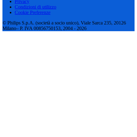
Privacy
Condizioni di utilizzo
Cookie Preferenze
© Philips S.p.A. (società a socio unico), Viale Sarca 235, 20126
Milano– P. IVA 00856750153, 2004 - 2026