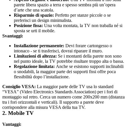
parete libera spazio a terra e spesso sembra più un’opera 
d’arte che una scatola.
Risparmio di spazio: 
Perfetto per stanze piccole o se 
preferisci un design minimalista.
Posizione fissa: 
Una volta montata, la TV non traballa né si 
sposta se urti il mobile.
Svantaggi:
Installazione permanente: 
Devi forare cartongesso o 
intonaco - se ti trasferisci, dovrai riparare il muro.
Limitazioni di altezza: 
Se i montanti della parete non sono 
nel punto ideale, la TV potrebbe risultare troppo alta o bassa.
Regolazione limitata: 
Anche se esistono supporti inclinabili 
o snodabili, la maggior parte dei supporti fissi offre poca 
flessibilità dopo l’installazione.
Consiglio VESA: 
La maggior parte delle TV usa lo standard 
“VESA” (Video Electronics Standards Association) per i fori di 
montaggio sul retro. Cerca un numero come 200x200 mm (distanza 
tra i fori orizzontali e verticali). Il supporto a parete deve 
corrispondere alla misura VESA della tua TV.
2. Mobile TV
Vantaggi: