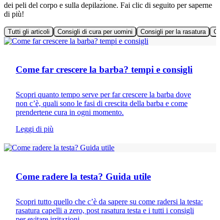
dei peli del corpo e sulla depilazione. Fai clic di seguito per saperne
di più!
Tutti gli articoli
Consigli di cura per uomini
Consigli per la rasatura
Cu
Cura della barba
Come far crescere la barba? tempi e consigli
Scopri quanto tempo serve per far crescere la barba dove
non c’è, quali sono le fasi di crescita della barba e come
prendertene cura in ogni momento.
Leggi di più
Consigli per la rasatura
Come radere la testa? Guida utile
Scopri tutto quello che c’è da sapere su come radersi la testa:
rasatura capelli a zero, post rasatura testa e i tutti i consigli
per evitare irritazioni.