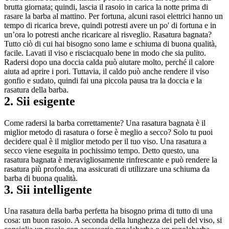
brutta giornata; quindi, lascia il rasoio in carica la notte prima di 
rasare la barba al mattino. Per fortuna, alcuni rasoi elettrici hanno un 
tempo di ricarica breve, quindi potresti avere un po' di fortuna e in 
un’ora lo potresti anche ricaricare al risveglio. Rasatura bagnata? 
Tutto ciò di cui hai bisogno sono lame e schiuma di buona qualità, 
facile. Lavati il viso e risciacqualo bene in modo che sia pulito. 
Radersi dopo una doccia calda può aiutare molto, perché il calore 
aiuta ad aprire i pori. Tuttavia, il caldo può anche rendere il viso 
gonfio e sudato, quindi fai una piccola pausa tra la doccia e la 
rasatura della barba.
2. Sii esigente
Come radersi la barba correttamente? Una rasatura bagnata è il 
miglior metodo di rasatura o forse è meglio a secco? Solo tu puoi 
decidere qual è il miglior metodo per il tuo viso. Una rasatura a 
secco viene eseguita in pochissimo tempo. Detto questo, una 
rasatura bagnata è meravigliosamente rinfrescante e può rendere la 
rasatura più profonda, ma assicurati di utilizzare una schiuma da 
barba di buona qualità.
3. Sii intelligente
Una rasatura della barba perfetta ha bisogno prima di tutto di una 
cosa: un buon rasoio. A seconda della lunghezza dei peli del viso, si 