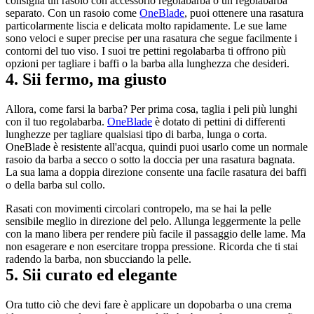
consiglia un rasoio con accessorio regolabarba o un regolabarba 
separato. Con un rasoio come 
OneBlade
, puoi ottenere una rasatura 
particolarmente liscia e delicata molto rapidamente. Le sue lame 
sono veloci e super precise per una rasatura che segue facilmente i 
contorni del tuo viso. I suoi tre pettini regolabarba ti offrono più 
opzioni per tagliare i baffi o la barba alla lunghezza che desideri.
4. Sii fermo, ma giusto
Allora, come farsi la barba? Per prima cosa, taglia i peli più lunghi 
con il tuo regolabarba. 
OneBlade
 è dotato di pettini di differenti 
lunghezze per tagliare qualsiasi tipo di barba, lunga o corta. 
OneBlade è resistente all'acqua, quindi puoi usarlo come un normale 
rasoio da barba a secco o sotto la doccia per una rasatura bagnata. 
La sua lama a doppia direzione consente una facile rasatura dei baffi 
o della barba sul collo.
Rasati con movimenti circolari contropelo, ma se hai la pelle 
sensibile meglio in direzione del pelo. Allunga leggermente la pelle 
con la mano libera per rendere più facile il passaggio delle lame. Ma 
non esagerare e non esercitare troppa pressione. Ricorda che ti stai 
radendo la barba, non sbucciando la pelle.
5. Sii curato ed elegante
Ora tutto ciò che devi fare è applicare un dopobarba o una crema 