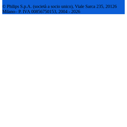
© Philips S.p.A. (società a socio unico), Viale Sarca 235, 20126
Milano– P. IVA 00856750153, 2004 - 2026