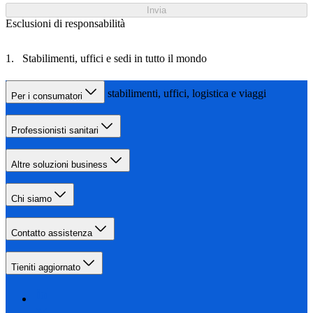
Invia
Esclusioni di responsabilità
Stabilimenti, uffici e sedi in tutto il mondo
Le nostre attività = stabilimenti, uffici, logistica e viaggi
Per i consumatori
Professionisti sanitari
Altre soluzioni business
Chi siamo
Contatto assistenza
Tieniti aggiornato