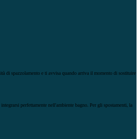
sità di spazzolamento e ti avvisa quando arriva il momento di sostituire
ntegrarsi perfettamente nell'ambiente bagno. Per gli spostamenti, la