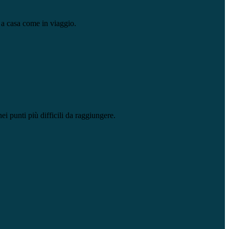
, a casa come in viaggio.
i punti più difficili da raggiungere.