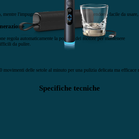
 mentre l'impugnatura sottile e gli accessori lo rendono facile da usare
enerazione
one regola automaticamente la potenza del motore per mantenere
ficili da pulire.
 movimenti delle setole al minuto per una pulizia delicata ma efficace ne
Specifiche tecniche