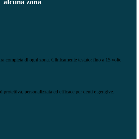
alcuna zona
ra completa di ogni zona. Clinicamente testato: fino a 15 volte
 protettiva, personalizzata ed efficace per denti e gengive.