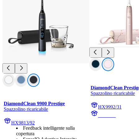
DiamondClean Prestig
Spazzolino ricaricabile
DiamondClean 9900 Prestige
HX9992/31
Spazzolino ricaricabile
HX999P
HX9813/92
Feedback intelligente sulla
copertura