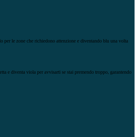
llo per le zone che richiedono attenzione e diventando blu una volta
etta e diventa viola per avvisarti se stai premendo troppo, garantendo