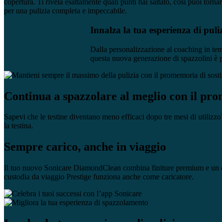
copertura. Ti rivela esattamente quali punti hai saltato, così puoi tornar
per una pulizia completa e impeccabile.
Innalza la tua esperienza di puli
Dalla personalizzazione al coaching in tempo
questa nuova generazione di spazzolini è p
Continua a spazzolare al meglio con il pro
Sapevi che le testine diventano meno efficaci dopo tre mesi di utilizzo?
la testina.
Sempre carico, anche in viaggio
Il tuo nuovo Sonicare DiamondClean combina finiture premium e un desi
custodia da viaggio Prestige funziona anche come caricatore.