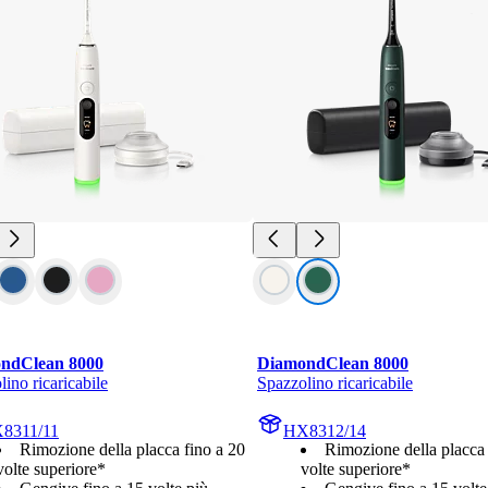
ndClean 8000
DiamondClean 8000
ino ricaricabile
Spazzolino ricaricabile
8311/11
HX8312/14
Rimozione della placca fino a 20
Rimozione della placca 
volte superiore*
volte superiore*