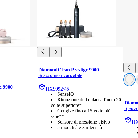
DiamondClean Prestige 9900
Spazzolino ricaricabile
e 9900
HX9992/45
SenseIQ
Rimozione della placca fino a 20
Diamo
volte superiore*
Spazzol
Gengive fino a 15 volte più
sane**
Sensore di pressione visivo
HX
5 modalità e 3 intensità