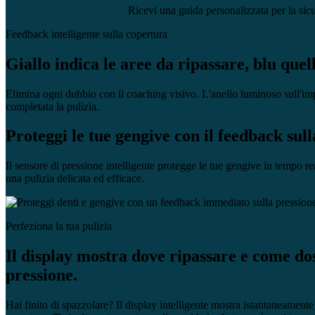
Ricevi una guida personalizzata per la sic
Feedback intelligente sulla copertura
Giallo indica le aree da ripassare, blu quell
Elimina ogni dubbio con il coaching visivo. L'anello luminoso sull'imp
completata la pulizia.
Proteggi le tue gengive con il feedback sull
Il sensore di pressione intelligente protegge le tue gengive in tempo r
una pulizia delicata ed efficace.
Perfeziona la tua pulizia
Il display mostra dove ripassare e come do
pressione.
Hai finito di spazzolare? Il display intelligente mostra istantaneamente