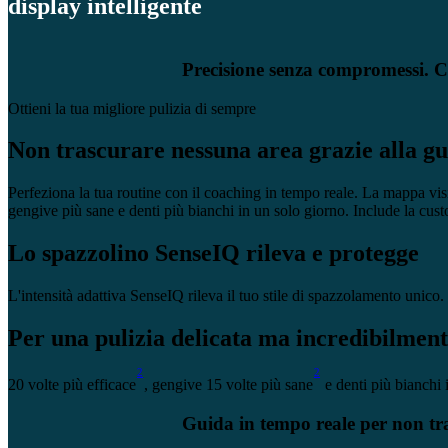
display intelligente
Precisione senza compromessi. C
Ottieni la tua migliore pulizia di sempre
Non trascurare nessuna area grazie alla gui
Perfeziona la tua routine con il coaching in tempo reale. La mappa vis
gengive più sane e denti più bianchi in un solo giorno. Include la cust
Lo spazzolino SenseIQ rileva e protegge
L'intensità adattiva SenseIQ rileva il tuo stile di spazzolamento unico
Per una pulizia delicata ma incredibilment
2
2
20 volte più efficace
, gengive 15 volte più sane
e denti più bianchi 
Guida in tempo reale per non tr