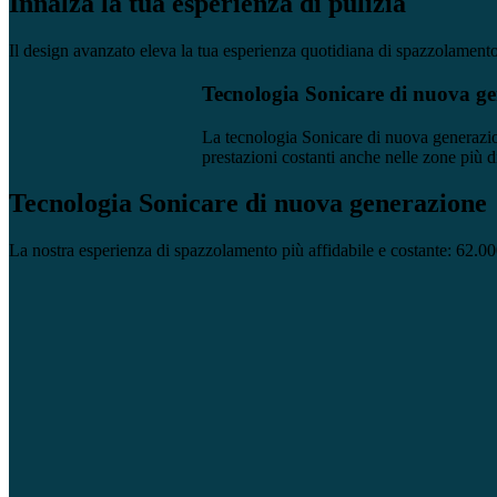
Innalza la tua esperienza di pulizia
Il design avanzato eleva la tua esperienza quotidiana di spazzolamento,
Tecnologia Sonicare di nuova g
La tecnologia Sonicare di nuova generazi
prestazioni costanti anche nelle zone più dif
Tecnologia Sonicare di nuova generazione
La nostra esperienza di spazzolamento più affidabile e costante: 62.000