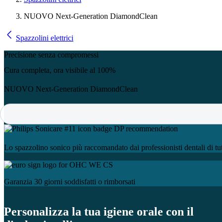
NUOVO Next-Generation DiamondClean
Spazzolini elettrici
Precisione senza compromessi
Cura completa, ora visibile al 100%
NUOVO Next-Generation DiamondClean
Lo spazzolino sonico più raccomandato dai professionisti dentali di tu
Garanzia 30 giorni soddisfatti o rimborsati
Personalizza la tua igiene orale con il