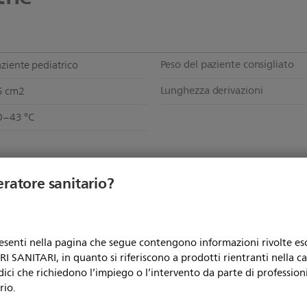
Peso del paziente consigliato
ziente pediatrico
Lunghezza derivazioni
5 cm2
0–43 °C
eratore sanitario?
Utilizzo con dispositivi non
fibrillazione
Philips
Tipo di prodotto
5066A, M5067A, M5068A
resenti nella pagina che segue contengono informazioni rivolte e
Con certificazione CE
r uso su un solo paziente
 SANITARI, in quanto si riferiscono a prodotti rientranti nella c
dici che richiedono l’impiego o l’intervento da parte di professioni
Unità di confezionamento
,350 Kg
rio.