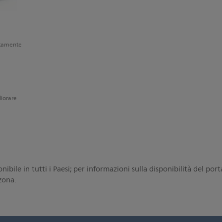
ttamente
liorare
ibile in tutti i Paesi; per informazioni sulla disponibilità del por
 zona.