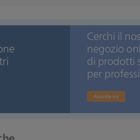
Cerchi il no
zione
negozio on
tri
di prodotti 
per professi
Acquista ora
che