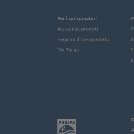
Per i consumatori
P
Assistenza prodotti
P
Registra il tuo prodotto
S
My Philips
S
S
C
A