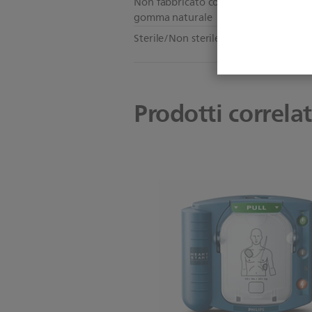
Non fabbricato con lattice di
Sì
gomma naturale
Sterile/Non sterile
No
Prodotti correlat