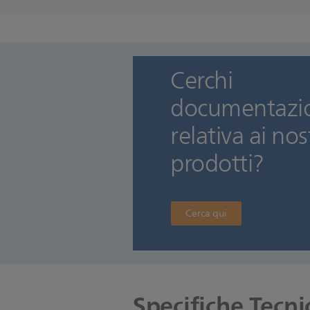
Cerchi
documenta
relativa ai nos
prodotti?
Cerca qui
Specifiche Tecni