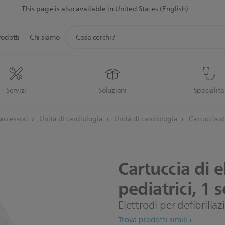
This page is also available in
United States (English)
icona
rodotti
Chi siamo
supporto
ricerca
Servizi
Soluzioni
Specialità
 accessori
Unità di cardiologia
Unità di cardiologia
Cartuccia d
Cartuccia
di
e
pediatrici,
1
s
Elettrodi per defibrilla
Trova prodotti simili