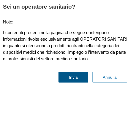
This page is also available in
United States (English)
Sei un operatore sanitario?
Note:
I contenuti presenti nella pagina che segue contengono
Piastre interne da 7,5 cm, con interruttore Con interruttore
informazioni rivolte esclusivamente agli OPERATORI SANITARI,
7,5 cm
in quanto si riferiscono a prodotti rientranti nella categoria dei
dispositivi medici che richiedono l’impiego o l’intervento da parte
di professionisti del settore medico-sanitario.
Invia
Annulla