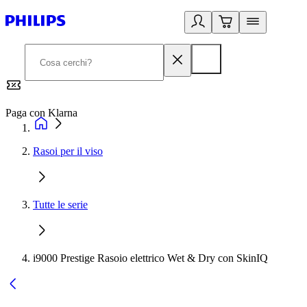
Paga con Klarna
G
Rasoi per il viso
Tutte le serie
i9000 Prestige Rasoio elettrico Wet & Dry con SkinIQ