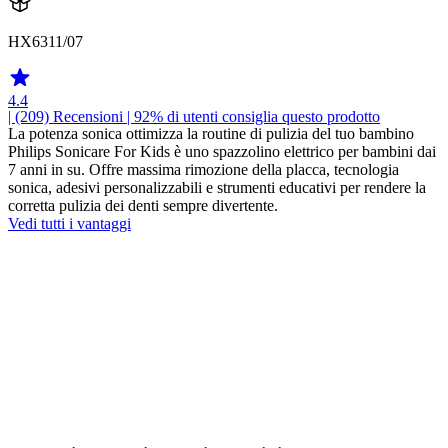
HX6311/07
4.4
| (209)
Recensioni
| 92% di utenti consiglia questo prodotto
La potenza sonica ottimizza la routine di pulizia del tuo bambino
Philips Sonicare For Kids è uno spazzolino elettrico per bambini dai
7 anni in su. Offre massima rimozione della placca, tecnologia
sonica, adesivi personalizzabili e strumenti educativi per rendere la
corretta pulizia dei denti sempre divertente.
Vedi tutti i vantaggi