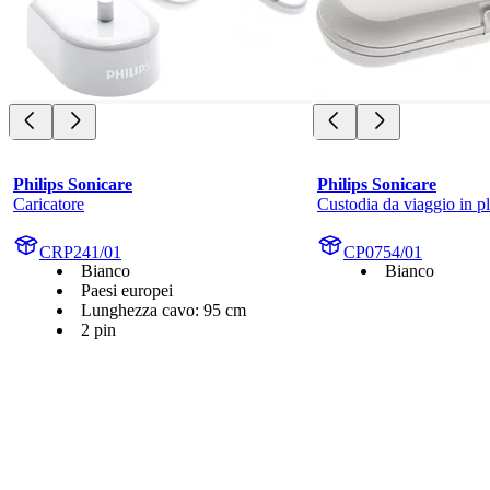
Philips Sonicare
Philips Sonicare
Caricatore
Custodia da viaggio in pl
CRP241/01
CP0754/01
Bianco
Bianco
Paesi europei
Lunghezza cavo: 95 cm
2 pin