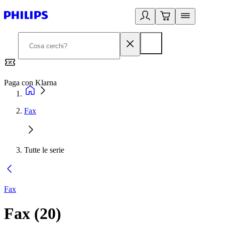
Paga con Klarna
G
Fax
Tutte le serie
Fax
Fax
(
20
)