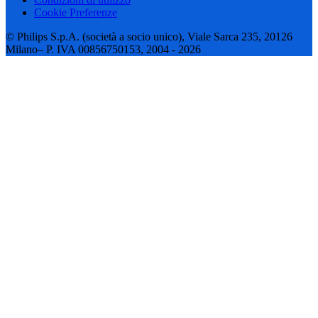
Cookie Preferenze
© Philips S.p.A. (società a socio unico), Viale Sarca 235, 20126
Milano– P. IVA 00856750153, 2004 - 2026