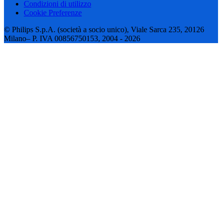
Condizioni di utilizzo
Cookie Preferenze
© Philips S.p.A. (società a socio unico), Viale Sarca 235, 20126
Milano– P. IVA 00856750153, 2004 - 2026