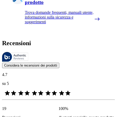
prodotto
Trova domande frequenti, manuali utente,
informazioni sulla sicurezza e
suggerimenti
Recensioni
Queste recensioni sono gestite da Bazaarvoice e sono conformi alla Polit
Le valutazioni dei prodotti e le classificazioni in stelle da parte degli
Considera le recensioni dei prodotti
4.7
su 5
19
100
%