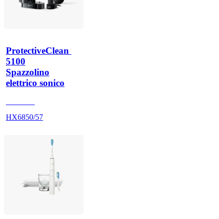
ProtectiveClean 
5100
Spazzolino
elettrico sonico
HX684B
HX6850/57