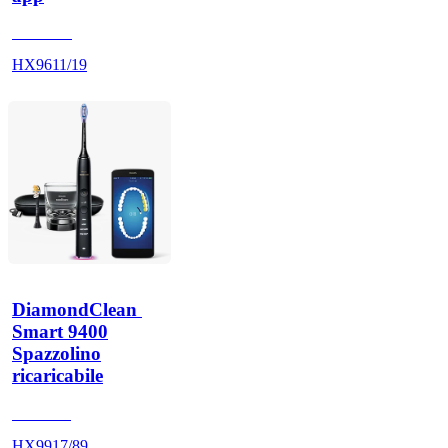
HX960V
HX9611/19
DiamondClean 
Smart 9400
Spazzolino
ricaricabile
HX992B
HX9917/89