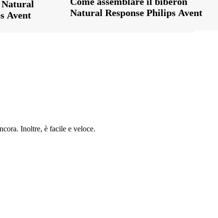
Come assemblare il biberon
e Natural
Natural Response Philips Avent
ps Avent
cora. Inoltre, è facile e veloce.