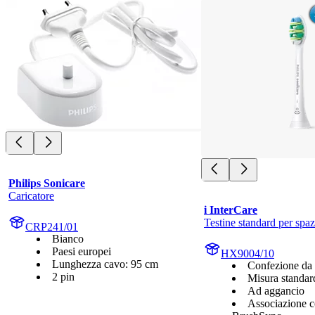
Philips Sonicare
Caricatore
i InterCare
Testine standard per spa
CRP241/01
Bianco
Paesi europei
HX9004/10
Lunghezza cavo: 95 cm
Confezione da
2 pin
Misura standar
Ad aggancio
Associazione c