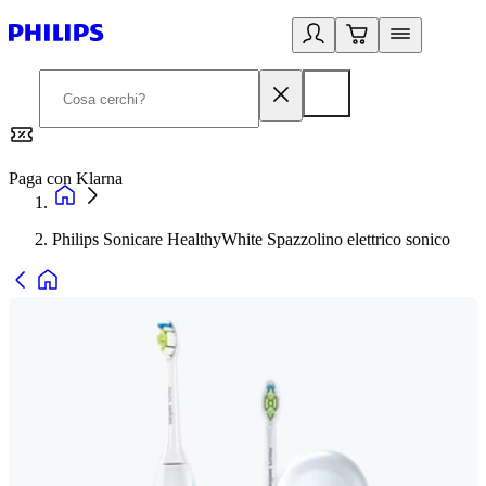
Paga con Klarna
G
Philips Sonicare HealthyWhite Spazzolino elettrico sonico