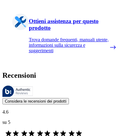
Ottieni assistenza per questo
prodotto
Trova domande frequenti, manuali utente,
informazioni sulla sicurezza e
suggerimenti
Recensioni
Queste recensioni sono gestite da Bazaarvoice e sono conformi alla Polit
Le valutazioni dei prodotti e le classificazioni in stelle da parte degli
Considera le recensioni dei prodotti
4.6
su 5