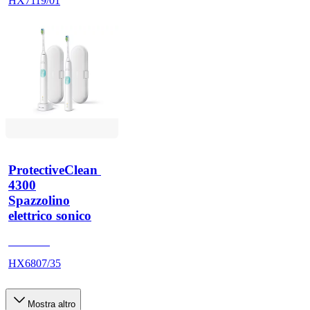
HX7119/01
ProtectiveClean 
4300
Spazzolino
elettrico sonico
HX680A
HX6807/35
Mostra altro