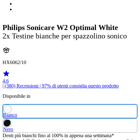
Philips Sonicare W2 Optimal White
2x Testine bianche per spazzolino sonico
HX6062/10
4.6
| (380)
Recensioni
| 97% di utenti consiglia questo prodotto
Disponibile in
Bianco
Nero
Denti più bianchi fino al 100% in appena una settimana*