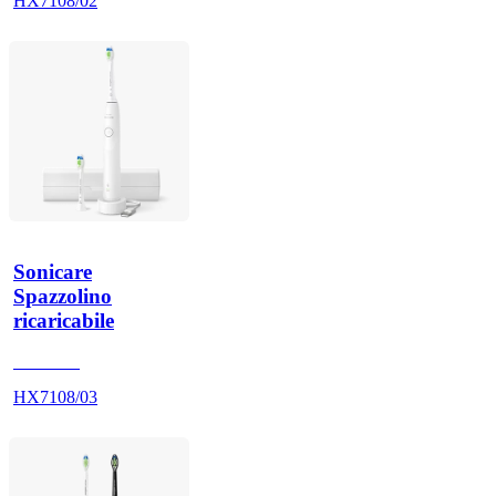
HX7108/02
Sonicare
Spazzolino
ricaricabile
HX710A
HX7108/03