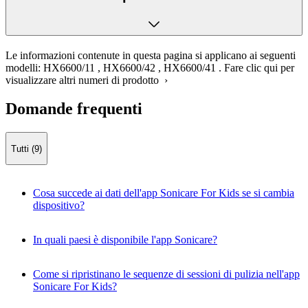
Le informazioni contenute in questa pagina si applicano ai seguenti
modelli:
HX6600/11
,
HX6600/42
,
HX6600/41
.
Fare clic qui per
visualizzare altri numeri di prodotto ›
Domande frequenti
Tutti (9)
Cosa succede ai dati dell'app Sonicare For Kids se si cambia
dispositivo?
In quali paesi è disponibile l'app Sonicare?
Come si ripristinano le sequenze di sessioni di pulizia nell'app
Sonicare For Kids?