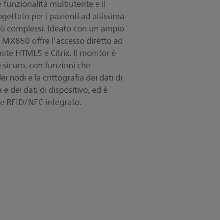
 funzionalità multiutente e il
ogettato per i pazienti ad altissima
roduci
i più complessi. Ideato con un ampio
MX850 offre l'accesso diretto ad
mite HTML5 e Citrix. Il monitor è
e sicuro, con funzioni che
i nodi e la crittografia dei dati di
 e dei dati di dispositivo, ed è
de RFID/NFC integrato.