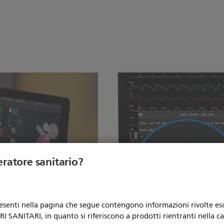
eratore sanitario?
resenti nella pagina che segue contengono informazioni rivolte e
metri vitali del
Consulente allarmi
 SANITARI, in quanto si riferiscono a prodotti rientranti nella c