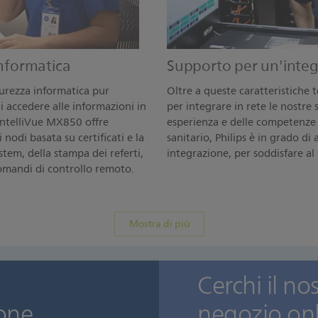
informatica
Supporto per un'inte
curezza informatica pur
Oltre a queste caratteristiche t
i accedere alle informazioni in
per integrare in rete le nostre s
 IntelliVue MX850 offre
esperienza e delle competenze i
 nodi basata su certificati e la
sanitario, Philips è in grado di
system, della stampa dei referti,
integrazione, per soddisfare al 
 comandi di controllo remoto.
Mostra di più
Cerchi il no
zione
negozio on