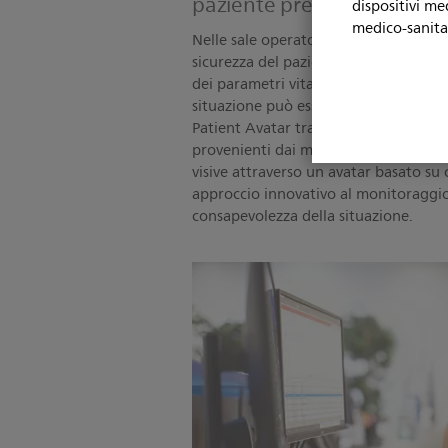
paziente prendono una n
dispositivi me
medico-sanita
Nelle sale operatorie e nelle UTI, dove
sicurezza del paziente durante l'ane
dei parametri vitali. Tuttavia, mante
situazione può essere difficile per l'é
Patient Avatar traduce la grande qua
provenienti dai monitor paziente Phil
visive attraverso un avatar basato su
approccio innovativo al monitoraggio
consapevolezza della situazione.