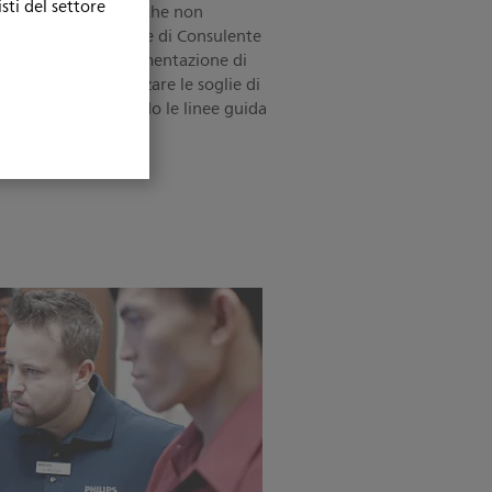
sti del settore
no frequenti allarmi che non
mediato, la funzione di Consulente
roattivi per l'implementazione di
rmi o per personalizzare le soglie di
 del paziente (secondo le linee guida