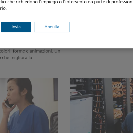
uova forma
dici che richiedono l’impiego o l’intervento da parte di professioni
In situazioni in cui si presenta
rio.
richiedono alcun intervento im
 la pressione è elevata, la
allarmi fornisce suggerimenti p
stesia dipende dal monitoraggio
strategie di gestione degli alla
nere la consapevolezza della
Invia
Annulla
allarme in base alle condizioni
quipe di anestesia. Visual
definite dall'ospedale).
ntità di informazioni
ips IntelliVue in informazioni
 colori, forme e animazioni. Un
 che migliora la