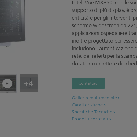
IntelliVue MX850, con le sue
supporto di più display, è pr
Rip
criticità e per gli intervent
schermo widescreen da 22", 
applicazioni ospedaliere tra
inoltre progettato per esser
includono l'autenticazione de
rete, dei referti per la stampa
dotato di un lettore di sche
+4
Contattaci
Galleria multimediale
Caratteristiche
Specifiche Tecniche
Prodotti correlati