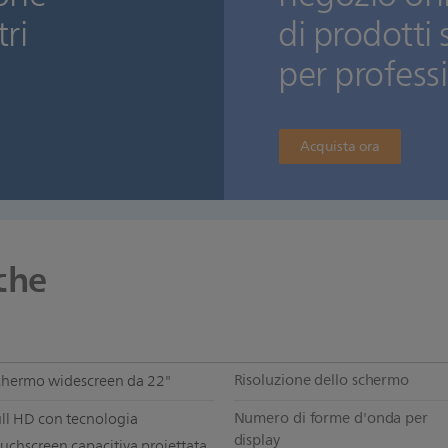
tri
di prodotti 
per professi
Acquista ora
che
Risoluzione dello schermo
chermo widescreen da 22"
Numero di forme d'onda per
ull HD con tecnologia
display
uchscreen capacitiva proiettata