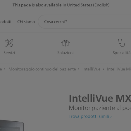
This page is also available in
United States (English)
icona
rodotti
Chi siamo
supporto
ricerca
Servizi
Soluzioni
Specialità
te
Monitoraggio continuo del paziente
IntelliVue
IntelliVue 
IntelliVue
MX
Monitor paziente al pos
Trova prodotti simili