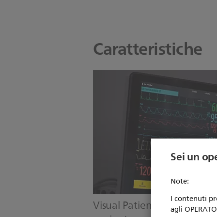
Caratteristiche
Sei un op
Note:
I contenuti p
Visual Patient Avatar: i para
agli OPERATORI