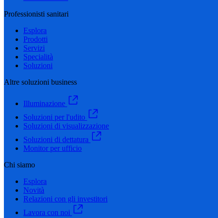
Professionisti sanitari
Esplora
Prodotti
Servizi
Specialità
Soluzioni
Altre soluzioni business
Illuminazione
Soluzioni per l'udito
Soluzioni di visualizzazione
Soluzioni di dettatura
Monitor per ufficio
Chi siamo
Esplora
Novità
Relazioni con gli investitori
Lavora con noi