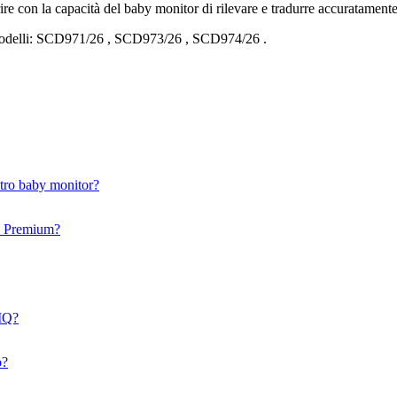
re con la capacità del baby monitor di rilevare e tradurre accuratamente
delli:
SCD971/26
,
SCD973/26
,
SCD974/26
.
ltro baby monitor?
so Premium?
eIQ?
o?