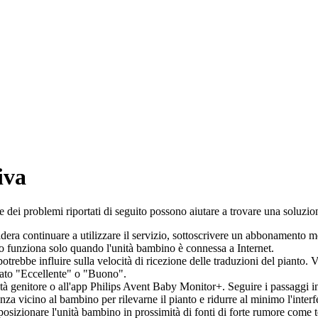
iva
e dei problemi riportati di seguito possono aiutare a trovare una soluzio
esidera continuare a utilizzare il servizio, sottoscrivere un abbonamento
to funziona solo quando l'unità bambino è connessa a Internet.
otrebbe influire sulla velocità di ricezione delle traduzioni del pianto. 
zzato "Eccellente" o "Buono".
ità genitore o all'app Philips Avent Baby Monitor+. Seguire i passaggi in
za vicino al bambino per rilevarne il pianto e ridurre al minimo l'inter
 posizionare l'unità bambino in prossimità di fonti di forte rumore come 