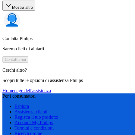
Mostra altro
Contatta Philips
Saremo lieti di aiutarti
Contatta noi
Cerchi altro?
Scopri tutte le opzioni di assistenza Philips
Homepage dell'assistenza
Per i consumatori
Esplora
Assistenza clienti
Registra il tuo prodotto
Account My Philips
Termini e condizioni
Ricerca ordine