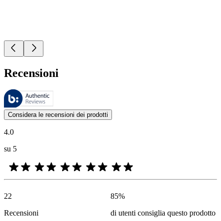
Recensioni
Queste recensioni sono gestite da Bazaarvoice e sono conformi alla Polit
Le valutazioni dei prodotti e le classificazioni in stelle da parte degli
Considera le recensioni dei prodotti
4.0
su 5
22
85
%
Recensioni
di utenti consiglia questo prodotto