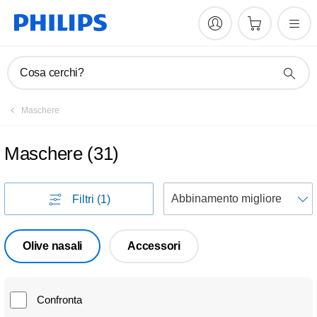
Cosa cerchi?
Maschere
Maschere
(
31
)
Filtri
(1)
p
Olive nasali
Accessori
Confronta