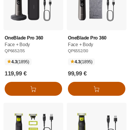
OneBlade Pro 360
OneBlade Pro 360
Face + Body
Face + Body
QP6652/35
QP6552/30
recensioni
recensioni
4.3
(1895
)
4.3
(1895
)
119,99 €
99,99 €
Aggiungi al carrello
Aggiungi al carrello