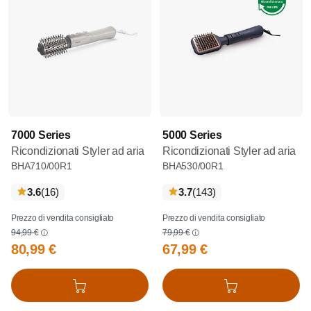
7000 Series
5000 Series
Ricondizionati Styler ad aria
Ricondizionati Styler ad aria
BHA710/00R1
BHA530/00R1
recensioni
recensioni
3.6
(16
)
3.7
(143
)
Prezzo di vendita consigliato
Prezzo di vendita consigliato
94,99 €
79,99 €
80,99 €
67,99 €
Aggiungi al carrello
Aggiungi al carrello