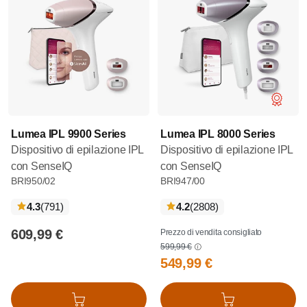
Lumea IPL 9900 Series
Lumea IPL 8000 Series
Dispositivo di epilazione IPL
Dispositivo di epilazione IPL
con SenseIQ
con SenseIQ
BRI950/02
BRI947/00
recensioni
recensioni
4.3
(791
)
4.2
(2808
)
609,99 €
Prezzo di vendita consigliato
599,99 €
549,99 €