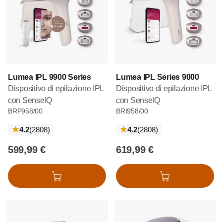
Lumea IPL 9900 Series
Lumea IPL Series 9000
Dispositivo di epilazione IPL
Dispositivo di epilazione IPL
con SenseIQ
con SenseIQ
BRP958/00
BRI958/00
recensioni
recensioni
4.2
(2808
)
4.2
(2808
)
599,99 €
619,99 €
Aggiungi al carrello
Aggiungi al carrello