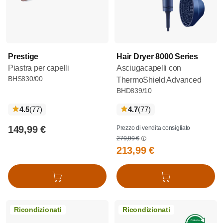
Prestige
Hair Dryer 8000 Series
Piastra per capelli
Asciugacapelli con
BHS830/00
ThermoShield Advanced
BHD839/10
recensioni
recensioni
4.5
(77
)
4.7
(77
)
149,99 €
Prezzo di vendita consigliato
279,99 €
213,99 €
Aggiungi al carrello
Aggiungi al carrello
Ricondizionati
Ricondizionati