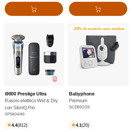
Aggiungi al carrello
Aggiungi al carrello
-20% di sconto con codice: 
i9000 Prestige Ultra
Babyphone
Rasoio elettrico Wet & Dry
Premium
SCD892/26
con SkinIQ Pro
XP9404/46
recensioni
recensioni
4.4
(812
)
4.1
(20
)