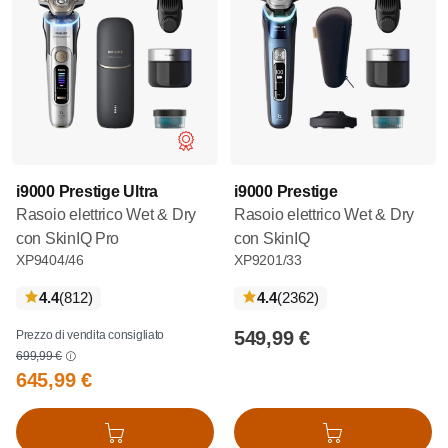
i9000 Prestige Ultra
i9000 Prestige
Rasoio elettrico Wet & Dry
Rasoio elettrico Wet & Dry
con SkinIQ Pro
con SkinIQ
XP9404/46
XP9201/33
recensioni
recensioni
4.4
(812
)
4.4
(2362
)
549,99 €
Prezzo di vendita consigliato
699,99 €
645,99 €