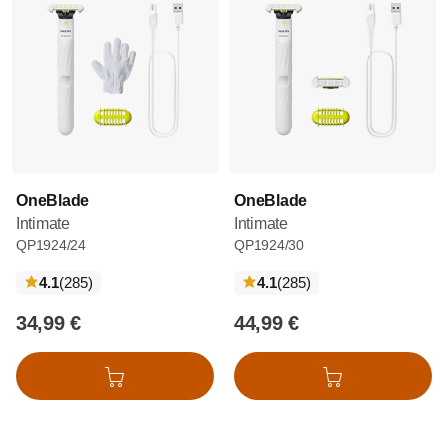
OneBlade
OneBlade
Intimate
Intimate
QP1924/24
QP1924/30
recensioni
recensioni
4.1
(285
)
4.1
(285
)
34,99 €
44,99 €
Aggiungi al carrello
Aggiungi al carrello