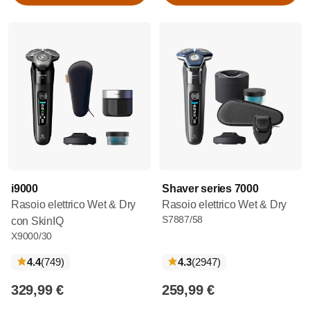
Aggiungi al carrello
Aggiungi al carrello
i9000
Shaver series 7000
Rasoio elettrico Wet & Dry
Rasoio elettrico Wet & Dry
S7887/58
con SkinIQ
X9000/30
recensioni
recensioni
4.4
(749
)
4.3
(2947
)
329,99 €
259,99 €