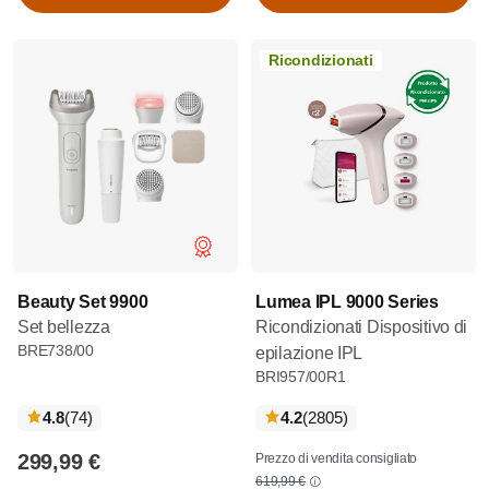
Aggiungi al carrello
Aggiungi al carrello
Ricondizionati
Beauty Set 9900
Lumea IPL 9000 Series
Set bellezza
Ricondizionati Dispositivo di
BRE738/00
epilazione IPL
BRI957/00R1
recensioni
recensioni
4.8
(74
)
4.2
(2805
)
299,99 €
Prezzo di vendita consigliato
619,99 €