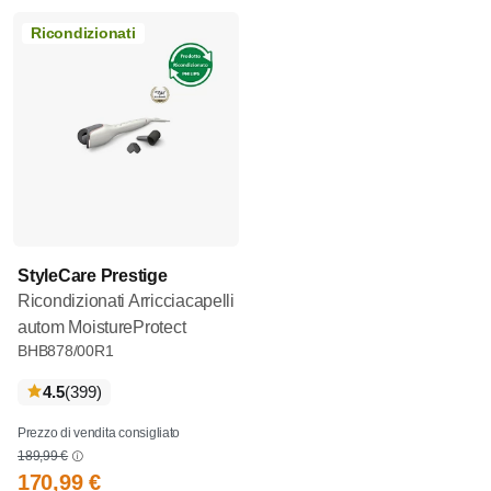
Ricondizionati
StyleCare Prestige
Ricondizionati Arricciacapelli
autom MoistureProtect
BHB878/00R1
recensioni
4.5
(399
)
Prezzo di vendita consigliato
189,99 €
170,99 €