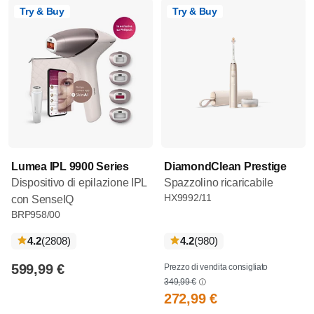
Try & Buy
Try & Buy
Lumea IPL 9900 Series
DiamondClean Prestige
Dispositivo di epilazione IPL
Spazzolino ricaricabile
HX9992/11
con SenseIQ
BRP958/00
recensioni
recensioni
4.2
(2808
)
4.2
(980
)
599,99 €
Prezzo di vendita consigliato
349,99 €
272,99 €