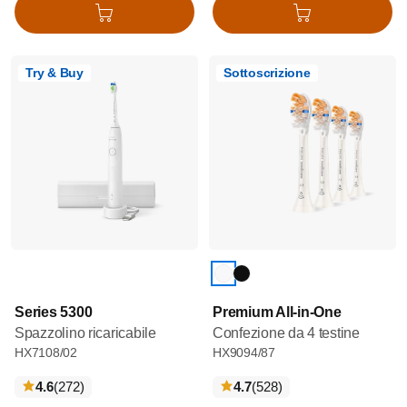
Aggiungi al carrello
Aggiungi al carrello
Try & Buy
Sottoscrizione
Series 5300
Premium All-in-One
Spazzolino ricaricabile
Confezione da 4 testine
HX7108/02
HX9094/87
recensioni
recensioni
4.6
(272
)
4.7
(528
)