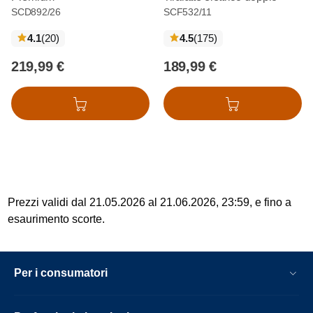
SCD892/26
SCF532/11
recensioni
recensioni
4.1
(20
)
4.5
(175
)
219,99 €
189,99 €
Aggiungi al carrello
Aggiungi al carrello
Prezzi validi dal 21.05.2026 al 21.06.2026, 23:59, e fino a
esaurimento scorte.
Per i consumatori