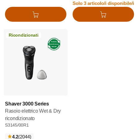
Solo 3 articolo/i disponibile/i
Aggiungi al carrello
Aggiungi al carrello
Ricondizionati
Shaver 3000 Series
Rasoio elettrico Wet & Dry
ricondizionato
S3145/00R1
recensioni
4.2
(2044
)