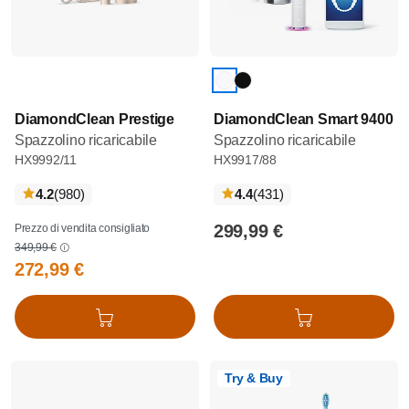
DiamondClean Prestige
DiamondClean Smart 9400
Spazzolino ricaricabile
Spazzolino ricaricabile
HX9992/11
HX9917/88
recensioni
recensioni
4.2
(980
)
4.4
(431
)
299,99 €
Prezzo di vendita consigliato
349,99 €
272,99 €
Aggiungi al carrello
Aggiungi al carrello
Try & Buy