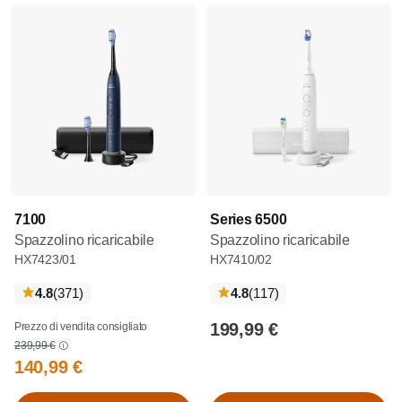
7100
Series 6500
Spazzolino ricaricabile
Spazzolino ricaricabile
HX7423/01
HX7410/02
recensioni
recensioni
4.8
(371
)
4.8
(117
)
199,99 €
Prezzo di vendita consigliato
239,99 €
140,99 €