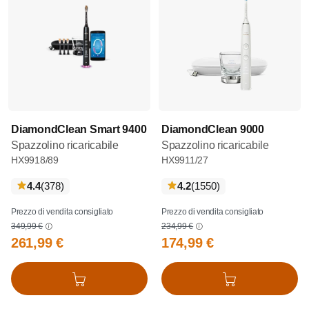
DiamondClean Smart 9400
DiamondClean 9000
Spazzolino ricaricabile
Spazzolino ricaricabile
HX9918/89
HX9911/27
recensioni
recensioni
4.4
(378
)
4.2
(1550
)
Prezzo di vendita consigliato
Prezzo di vendita consigliato
349,99 €
234,99 €
261,99 €
174,99 €
Aggiungi al carrello
Aggiungi al carrello