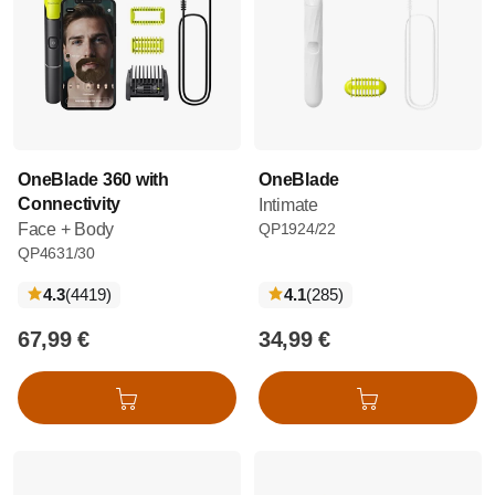
OneBlade 360 with
OneBlade
Connectivity
Intimate
Face + Body
QP1924/22
QP4631/30
recensioni
recensioni
4.3
(4419
)
4.1
(285
)
67,99 €
34,99 €
Aggiungi al carrello
Aggiungi al carrello