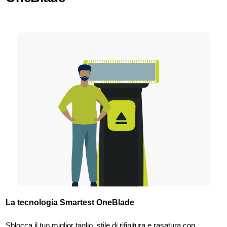
La tecnologia Smartest OneBlade
Sblocca il tuo miglior taglio, stile di rifinitura e rasatura con