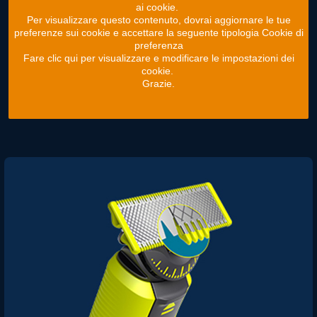
ai cookie.
Per visualizzare questo contenuto, dovrai aggiornare le tue
preferenze sui cookie e accettare la seguente tipologia Cookie di
preferenza
Fare clic qui per visualizzare e modificare le impostazioni dei
cookie.
Grazie.