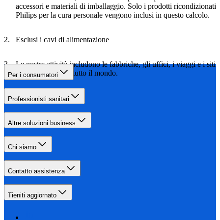
accessori e materiali di imballaggio. Solo i prodotti ricondizionati
Philips per la cura personale vengono inclusi in questo calcolo.
Esclusi i cavi di alimentazione
Le nostre attività includono le fabbriche, gli uffici, i viaggi e i siti
logistici Philips in tutto il mondo.
Per i consumatori
Professionisti sanitari
Altre soluzioni business
Chi siamo
Contatto assistenza
Tieniti aggiornato