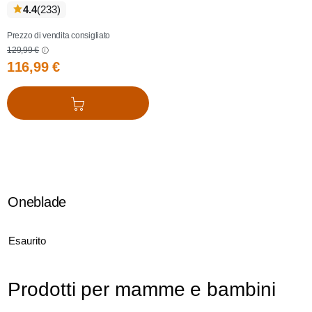
recensioni
4.4
(233
)
Prezzo di vendita consigliato
129,99 €
116,99 €
Aggiungi al carrello
Oneblade
Esaurito
Prodotti per mamme e bambini