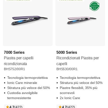
7000 Series
5000 Series
Piastra per capelli
Ricondizionati Piastra per
ricondizionata
capelli
BHS752/00R1
BHS530/00R1
Tecnologia termoprotettiva
Tecnologia termoprotettiva
Ionic Care minerale
Stiratura più veloce del 50%
Stiratura più veloce del 50%
Piastre flessibili, 35% più
Custodia avvolgibile
scorrevoli
termoresistente
2x Ionic Care
recensioni
recensioni
4.7
(422
)
4.7
(422
)