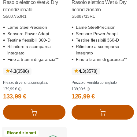
Rasoio elettrico Wet & Dry
Rasoio elettrico Wet & Dry
ricondizionato
ricondizionato
S5887/50R1
S5887/13R1
Lame SteelPrecision
Lame SteelPrecision
Sensore Power Adapt
Sensore Power Adapt
Testine flessibili 360-D
Testine flessibili 360-D
Rifinitore a scomparsa
Rifinitore a scomparsa
integrato
integrato
Fino a 5 anni di garanzia**
Fino a 5 anni di garanzia**
recensioni
recensioni
4.3
(3586
)
4.3
(3578
)
Prezzo di vendita consigliato
Prezzo di vendita consigliato
179,99 €
139,99 €
133,99 €
125,99 €
Aggiungi al carrello
Aggiungi al carrello
Ricondizionati