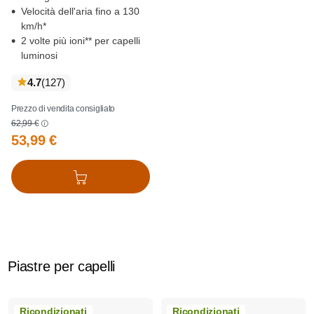
Velocità dell'aria fino a 130
km/h*
2 volte più ioni** per capelli
luminosi
recensioni
4.7
(127
)
Prezzo di vendita consigliato
62,99 €
53,99 €
Aggiungi al carrello
Piastre per capelli
Ricondizionati
Ricondizionati