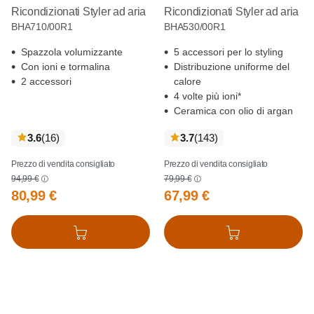
Ricondizionati Styler ad aria
Ricondizionati Styler ad aria
BHA710/00R1
BHA530/00R1
Spazzola volumizzante
5 accessori per lo styling
Con ioni e tormalina
Distribuzione uniforme del
2 accessori
calore
4 volte più ioni*
Ceramica con olio di argan
recensioni
recensioni
3.6
(16
)
3.7
(143
)
Prezzo di vendita consigliato
Prezzo di vendita consigliato
94,99 €
79,99 €
80,99 €
67,99 €
Aggiungi al carrello
Aggiungi al carrello