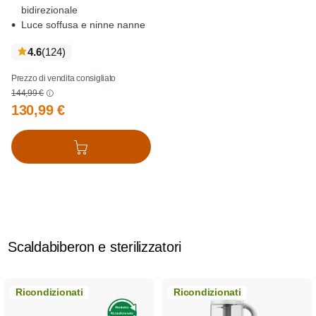
bidirezionale
Luce soffusa e ninne nanne
recensioni
4.6
(124
)
Prezzo di vendita consigliato
144,99 €
130,99 €
Aggiungi al carrello
Scaldabiberon e sterilizzatori
Ricondizionati
Ricondizionati