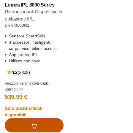
Lumea IPL 8000 Series
Ricondizionati Dispositivo di
epilazione IPL
BRI948/00R1
Sensore SmartSkin
4 accessori intelligenti:
corpo, viso, bikini, ascelle
App Lumea IPL
Utilizzo con cavo
recensioni
4.2
(2808
)
Prezzo di vendita consigliato
599,99 €
539,99 €
Solo pochi articoli
disponibili
Aggiungi al carrello