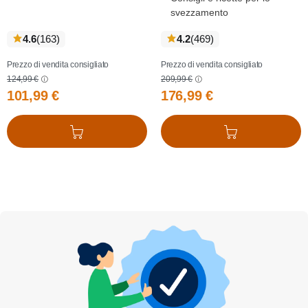
svezzamento
recensioni
recensioni
4.6
(163
)
4.2
(469
)
Prezzo di vendita consigliato
Prezzo di vendita consigliato
124,99 €
209,99 €
101,99 €
176,99 €
Aggiungi al carrello
Aggiungi al carrello