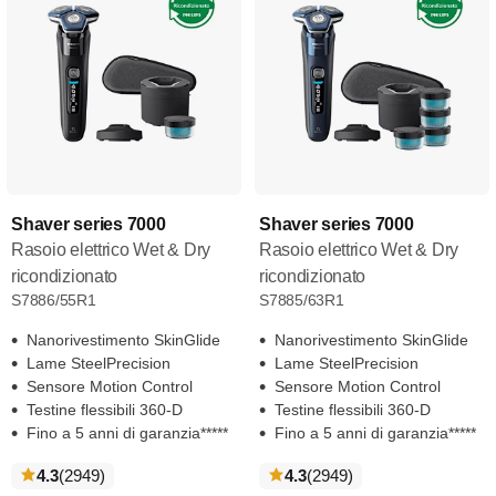
Shaver series 7000
Shaver series 7000
Rasoio elettrico Wet & Dry
Rasoio elettrico Wet & Dry
ricondizionato
ricondizionato
S7886/55R1
S7885/63R1
Nanorivestimento SkinGlide
Nanorivestimento SkinGlide
Lame SteelPrecision
Lame SteelPrecision
Sensore Motion Control
Sensore Motion Control
Testine flessibili 360-D
Testine flessibili 360-D
Fino a 5 anni di garanzia*****
Fino a 5 anni di garanzia*****
recensioni
recensioni
4.3
(2949
)
4.3
(2949
)