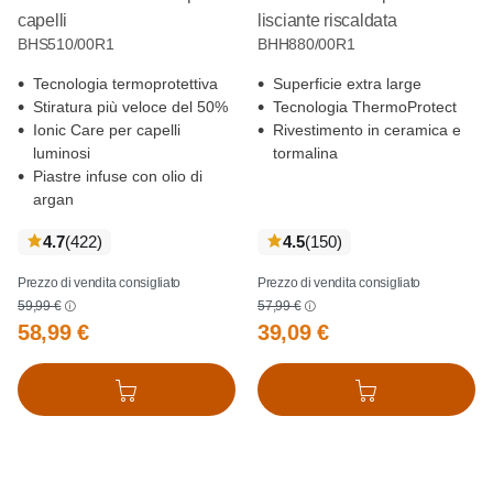
capelli
lisciante riscaldata
BHS510/00R1
BHH880/00R1
Tecnologia termoprotettiva
Superficie extra large
Stiratura più veloce del 50%
Tecnologia ThermoProtect
Ionic Care per capelli
Rivestimento in ceramica e
luminosi
tormalina
Piastre infuse con olio di
argan
recensioni
recensioni
4.7
(422
)
4.5
(150
)
Prezzo di vendita consigliato
Prezzo di vendita consigliato
59,99 €
57,99 €
58,99 €
39,09 €
Aggiungi al carrello
Aggiungi al carrello