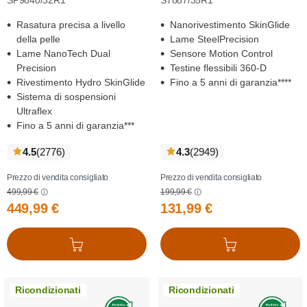
SP9840/32R1
S7887/35R1
Rasatura precisa a livello
Nanorivestimento SkinGlide
della pelle
Lame SteelPrecision
Lame NanoTech Dual
Sensore Motion Control
Precision
Testine flessibili 360-D
Rivestimento Hydro SkinGlide
Fino a 5 anni di garanzia****
Sistema di sospensioni
Ultraflex
Fino a 5 anni di garanzia***
recensioni
recensioni
4.5
(2776
)
4.3
(2949
)
Prezzo di vendita consigliato
Prezzo di vendita consigliato
499,99 €
199,99 €
449,99 €
131,99 €
Aggiungi al carrello
Aggiungi al carrello
Ricondizionati
Ricondizionati