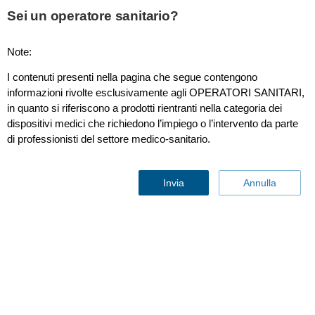
This page is also available in
United States (English)
Sei un operatore sanitario?
Note:
I contenuti presenti nella pagina che segue contengono
Notizie e studi scientifici in ambito sanitario - Philips
informazioni rivolte esclusivamente agli OPERATORI SANITARI,
Healthsystem
in quanto si riferiscono a prodotti rientranti nella categoria dei
dispositivi medici che richiedono l’impiego o l’intervento da parte
di professionisti del settore medico-sanitario.
Invia
Annulla
Articoli
Contattaci