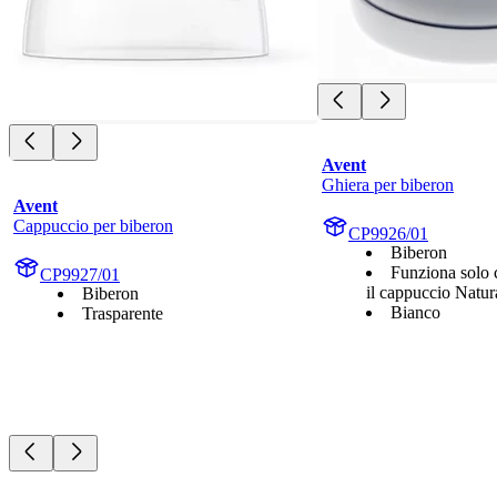
Avent
Ghiera per biberon
Avent
Cappuccio per biberon
CP9926/01
Biberon
Funziona solo c
CP9927/01
il cappuccio Natur
Biberon
Bianco
Trasparente