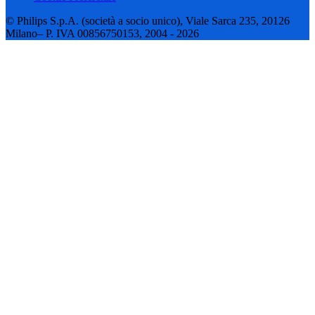
© Philips S.p.A. (società a socio unico), Viale Sarca 235, 20126
Milano– P. IVA 00856750153, 2004 - 2026