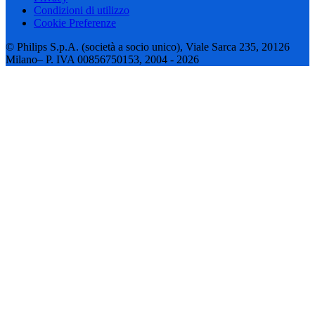
Condizioni di utilizzo
Cookie Preferenze
© Philips S.p.A. (società a socio unico), Viale Sarca 235, 20126
Milano– P. IVA 00856750153, 2004 - 2026