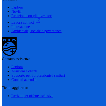
Esplora
Novità
Relazioni con gli investitori
Lavora con noi
Innovazione
Ambientale, sociale e governance
Contatto assistenza
Esplora
Assistenza clienti
Supporto per i professionisti sanitari
Contatti aziendali
Tieniti aggiornato
Iscriviti per offerte esclusive