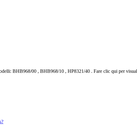
delli:
BHB968/00
,
BHB968/10
,
HP8321/40
.
Fare clic qui per visua
s?