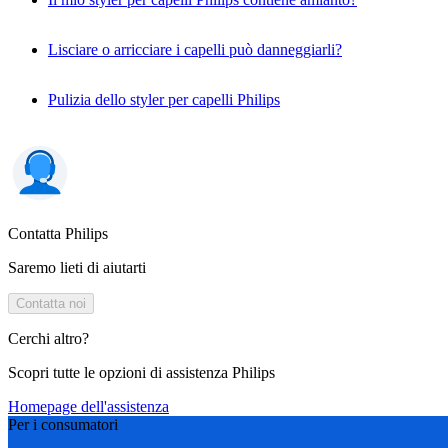
Lisciare o arricciare i capelli può danneggiarli?
Pulizia dello styler per capelli Philips
Contatta Philips
Saremo lieti di aiutarti
Contatta noi
Cerchi altro?
Scopri tutte le opzioni di assistenza Philips
Homepage dell'assistenza
Per i consumatori