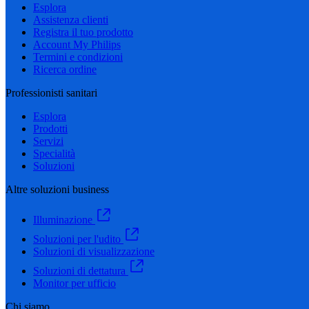
Esplora
Assistenza clienti
Registra il tuo prodotto
Account My Philips
Termini e condizioni
Ricerca ordine
Professionisti sanitari
Esplora
Prodotti
Servizi
Specialità
Soluzioni
Altre soluzioni business
Illuminazione
Soluzioni per l'udito
Soluzioni di visualizzazione
Soluzioni di dettatura
Monitor per ufficio
Chi siamo