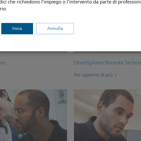
dici che richiedono l’impiego o l’intervento da parte di professioni
rio.
Invia
Annulla
ere
OmniSphere Remote Techni
Per saperne di più