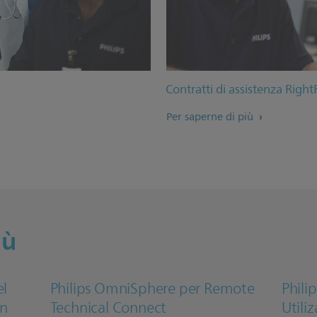
Contratti di assistenza RightF
Per saperne di più
iù
el
Philips OmniSphere per Remote
Phili
on
Technical Connect
Utili