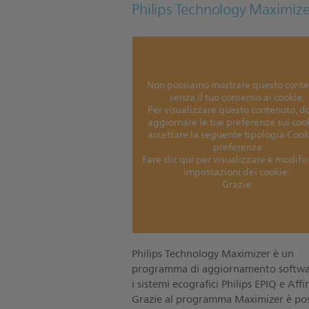
Philips Technology Maximize
Non possiamo mostrare questo cont
senza il tuo consenso ai cookie.
Per visualizzare questo contenuto, d
aggiornare le tue preferenze sui coo
accettare la seguente tipologia Cook
preferenza
Fare clic qui per visualizzare e modific
impostazioni dei cookie.
Grazie.
Philips Technology Maximizer è un
programma di aggiornamento softwa
i sistemi ecografici Philips EPIQ e Affin
Grazie al programma Maximizer è pos