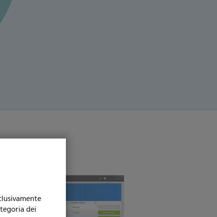
ografici
sclusivamente
ategoria dei