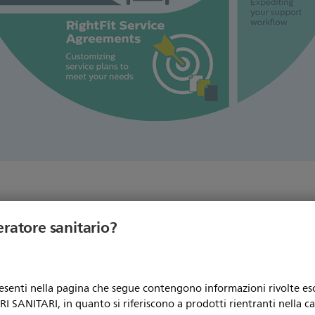
glio di servizi per i sistemi ec
eratore sanitario?
resenti nella pagina che segue contengono informazioni rivolte e
 SANITARI, in quanto si riferiscono a prodotti rientranti nella c