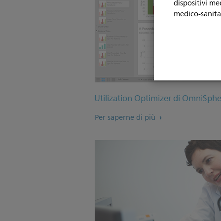
dispositivi me
medico-sanita
Utilization Optimizer di OmniSph
Per saperne di più