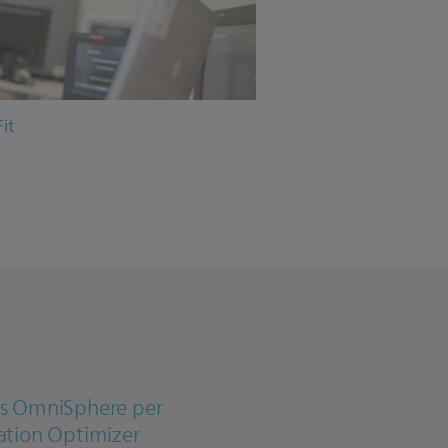
it
ps OmniSphere per
zation Optimizer