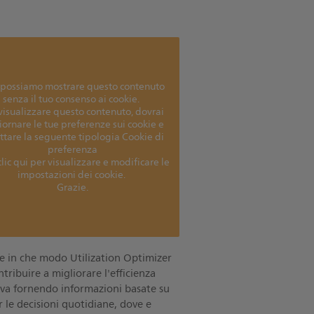
possiamo mostrare questo contenuto
senza il tuo consenso ai cookie.
visualizzare questo contenuto, dovrai
ornare le tue preferenze sui cookie e
ttare la seguente tipologia Cookie di
preferenza
clic qui per visualizzare e modificare le
impostazioni dei cookie.
Grazie.
e in che modo Utilization Optimizer
tribuire a migliorare l'efficienza
va fornendo informazioni basate su
r le decisioni quotidiane, dove e