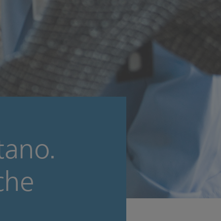
tano.
 che