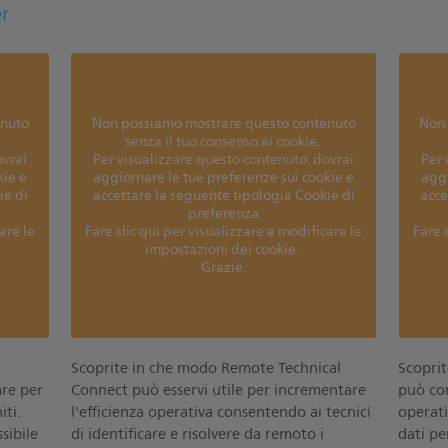
r
enuto
Non possiamo mostrare questo contenuto
Non 
senza il tuo consenso ai cookie.
ovrai
Per visualizzare questo contenuto, dovrai
Per 
kie e
aggiornare le tue preferenze sui cookie e
aggi
ie di
accettare la seguente tipologia Cookie di
acce
preferenza
are le
Fare clic qui per visualizzare e modificare le
Fare 
impostazioni dei cookie.
Grazie.
Scoprite in che modo Remote Technical
Scoprit
re per
Connect può esservi utile per incrementare
può con
iti.
l'efficienza operativa consentendo ai tecnici
operati
sibile
di identificare e risolvere da remoto i
dati pe