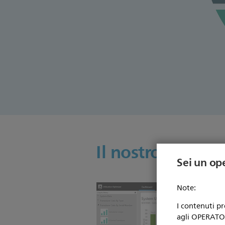
Il nostro portafo
Sei un op
Note:
I contenuti p
agli OPERATORI