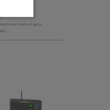
ma bradicardia
ma tachicardia
a
mento del livello di gauss
MAC