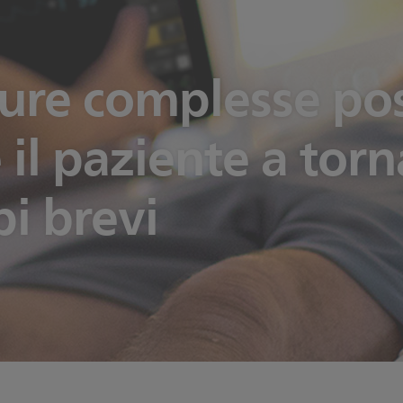
ure complesse
po
 il paziente a torn
i brevi