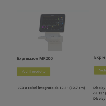
Expre
Expression MR200
Vedi
Vedi il prodotto
LCD a colori integrato da 12,1" (30,7 cm)
Display
da 15" 
Display