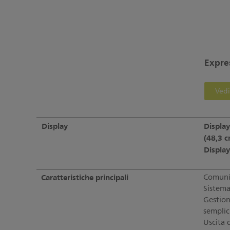
Expre
Vedi
Display
Display
(48,3 
Displa
Caratteristiche principali
Comunic
Sistema
Gestione
semplici
Uscita 