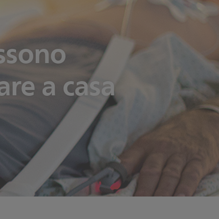
ssono
are a casa