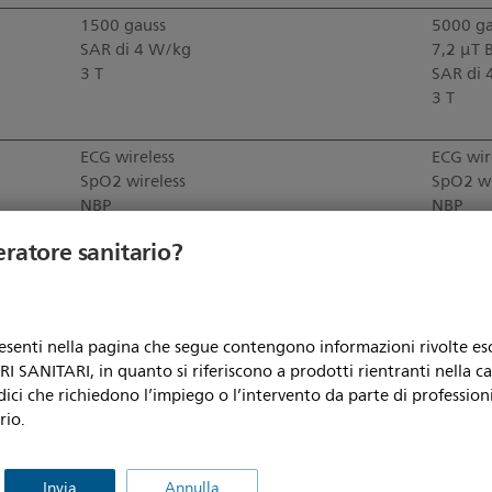
1500 gauss
5000 ga
SAR di 4 W/kg
7,2 µT 
3 T
SAR di 
3 T
ECG wireless
ECG wir
SpO2 wireless
SpO2 wi
NBP
NBP
CO2
CO2
eratore sanitario?
IBP
Temper
Agenti
resenti nella pagina che segue contengono informazioni rivolte e
ECG wireless 2.0
ECG wir
 SANITARI, in quanto si riferiscono a prodotti rientranti nella c
Misurazioni di qualità dei parametri vitali
Misurazi
dici che richiedono l’impiego o l’intervento da parte di professioni
Funzionalità di allarme avanzate
Allarmi
rio.
Rilevamento del livello di gauss
Funzion
Sistem
di all
Invia
Annulla