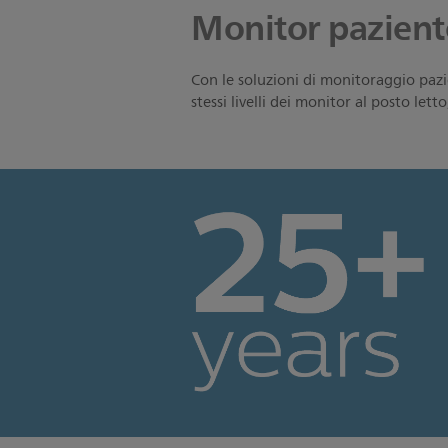
Monitor pazient
Con le soluzioni di monitoraggio paz
stessi livelli dei monitor al posto let