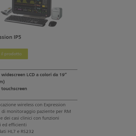
ssion IP5
 il prodotto
 widescreen LCD a colori da 19”
cm)
y touchscreen
azione wireless con Expression
 di monitoraggio paziente per RM
 dei casi clinici con funzioni
 ed efficienti
dati HL7 e RS232