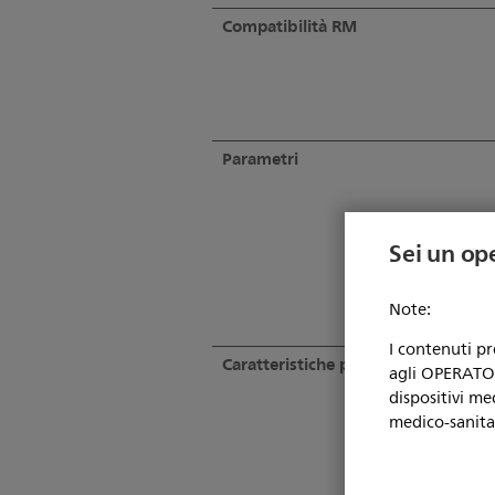
Compatibilità RM
Parametri
Sei un op
Note:
I contenuti p
Caratteristiche principali
agli OPERATORI
dispositivi me
medico-sanita