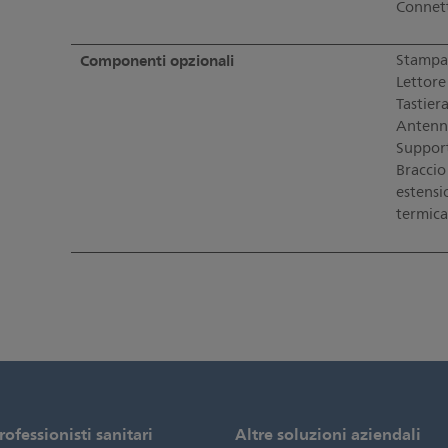
Connett
Componenti opzionali
Stampa
Lettore
Tastier
Antenna 
Support
Braccio
estensi
termica
rofessionisti sanitari
Altre soluzioni aziendali