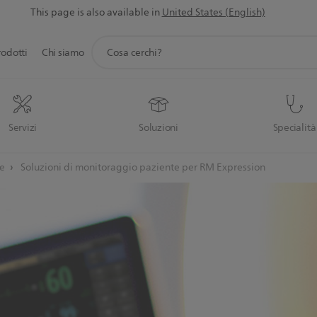
This page is also available in
United States (English)
icona
rodotti
Chi siamo
supporto
ricerca
Servizi
Soluzioni
Specialità
te
Soluzioni di monitoraggio paziente per RM Expression