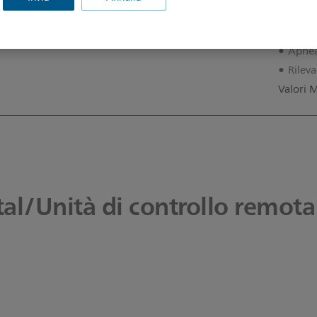
Estre
Estre
Apne
Rileva
Valori 
al/Unità di controllo remota