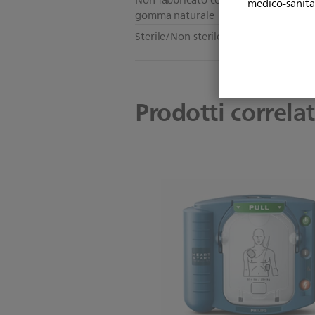
Non fabbricato con lattice di
Sì
medico-sanita
gomma naturale
Sterile/Non sterile
No
Prodotti correlat