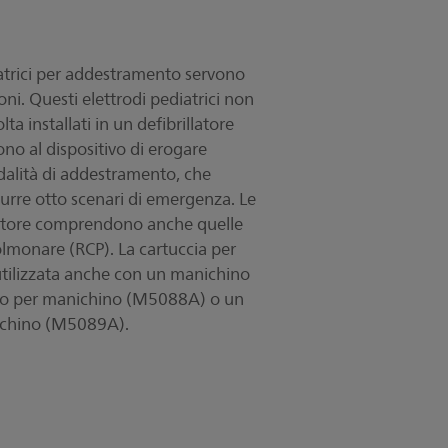
iatrici per addestramento servono
ni. Questi elettrodi pediatrici non
a installati in un defibrillatore
no al dispositivo di erogare
dalità di addestramento, che
durre otto scenari di emergenza. Le
illatore comprendono anche quelle
olmonare (RCP). La cartuccia per
tilizzata anche con un manichino
rno per manichino (M5088A) o un
ichino (M5089A).