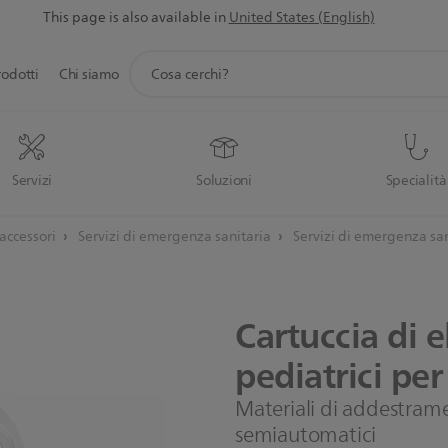
This page is also available in
United States (English)
icona
rodotti
Chi siamo
supporto
ricerca
Servizi
Soluzioni
Specialità
 accessori
Servizi di emergenza sanitaria
Servizi di emergenza sa
Cartuccia
di
e
pediatrici
per
Materiali di addestrame
semiautomatici