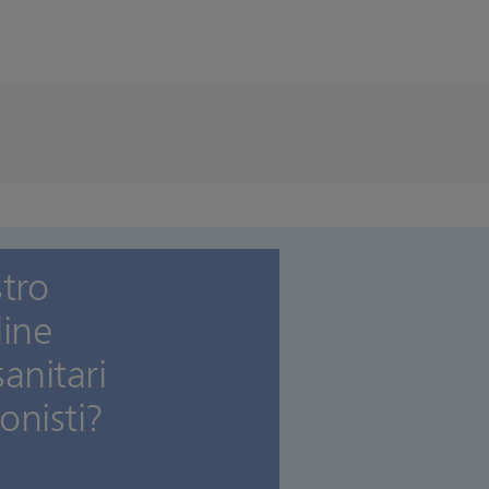
stro
line
sanitari
onisti?