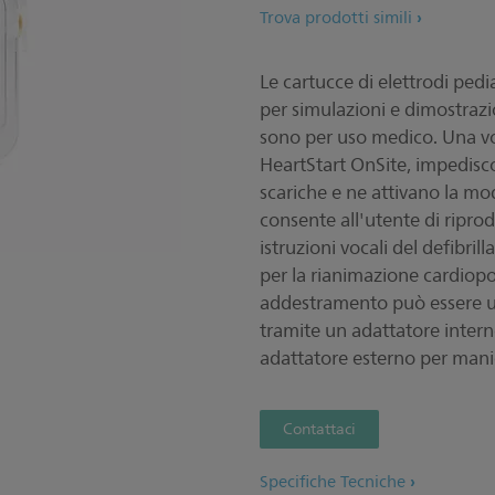
Trova prodotti simili
Le cartucce di elettrodi ped
per simulazioni e dimostrazio
sono per uso medico. Una volt
HeartStart OnSite, impedisco
scariche e ne attivano la mo
consente all'utente di ripro
istruzioni vocali del defibr
per la rianimazione cardiop
addestramento può essere u
tramite un adattatore inte
adattatore esterno per man
Contattaci
Specifiche Tecniche