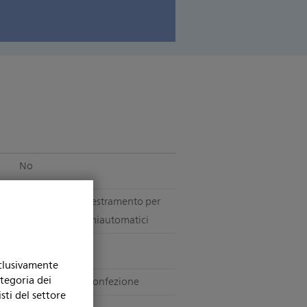
No
Materiali di addestramento per
defibrillatori semiautomatici
Sì
sclusivamente
ategoria dei
1 cartuccia per confezione
sti del settore