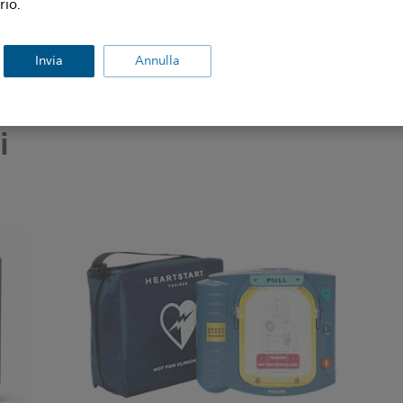
Durata minima a magazzino
rio.
Utilizzo con altri prodotti di
n sterile
Invia
Annulla
consumo
i