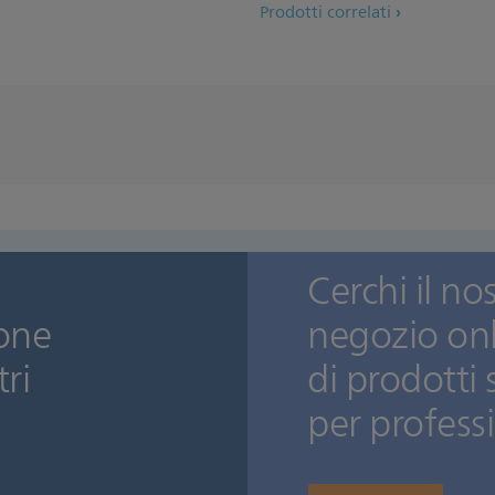
Prodotti correlati
Cerchi il no
zione
negozio on
tri
di prodotti 
per professi