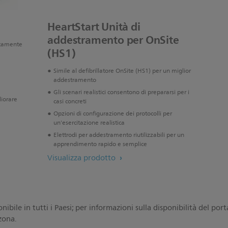
HeartStart Unità di
addestramento per OnSite
ttamente
(HS1)
Simile al defibrillatore OnSite (HS1) per un miglior
addestramento
Gli scenari realistici consentono di prepararsi per i
liorare
casi concreti
Opzioni di configurazione dei protocolli per
un'esercitazione realistica
Elettrodi per addestramento riutilizzabili per un
apprendimento rapido e semplice
Visualizza prodotto
ibile in tutti i Paesi; per informazioni sulla disponibilità del por
 zona.