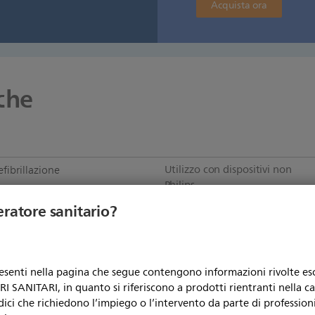
Acquista ora
che
Utilizzo con dispositivi non
fibrillazione
Philips
Tipo di prodotto
eratore sanitario?
5066A, M5067A, M5068A,
5085A, M5086A
Con certificazione CE
r uso su più pazienti
resenti nella pagina che segue contengono informazioni rivolte e
 SANITARI, in quanto si riferiscono a prodotti rientranti nella c
Unità di confezionamento
,680 Kg
dici che richiedono l’impiego o l’intervento da parte di professioni