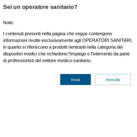
This page is also available in
United States (English)
Sei un operatore sanitario?
Note:
I contenuti presenti nella pagina che segue contengono
Cardiology
informazioni rivolte esclusivamente agli OPERATORI SANITARI,
in quanto si riferiscono a prodotti rientranti nella categoria dei
dispositivi medici che richiedono l’impiego o l’intervento da parte
di professionisti del settore medico-sanitario.
Invia
Annulla