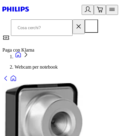
Paga con Klarna
G
Webcam per notebook