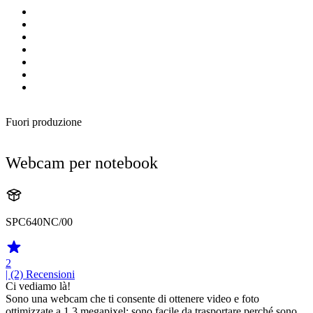
Fuori produzione
Webcam per notebook
SPC640NC/00
2
| (2)
Recensioni
Ci vediamo là!
Sono una webcam che ti consente di ottenere video e foto
ottimizzate a 1,3 megapixel; sono facile da trasportare perché sono