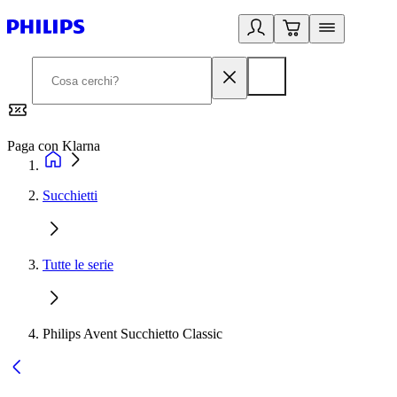
Paga con Klarna
G
Succhietti
Tutte le serie
Philips Avent Succhietto Classic