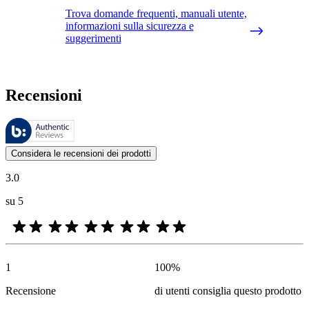
Trova domande frequenti, manuali utente,
informazioni sulla sicurezza e
suggerimenti
Recensioni
Queste recensioni sono gestite da Bazaarvoice e sono conformi alla Polit
Le valutazioni dei prodotti e le classificazioni in stelle da parte degli
Considera le recensioni dei prodotti
3.0
su 5
1
100
%
Recensione
di utenti consiglia questo prodotto