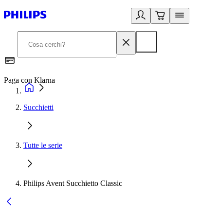
Paga con Klarna
G
Succhietti
Tutte le serie
Philips Avent Succhietto Classic