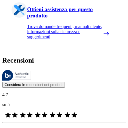
Ottieni assistenza per questo
prodotto
Trova domande frequenti, manuali utente,
informazioni sulla sicurezza e
suggerimenti
Recensioni
Queste recensioni sono gestite da Bazaarvoice e sono conformi alla Polit
Le valutazioni dei prodotti e le classificazioni in stelle da parte degli
Considera le recensioni dei prodotti
4.7
su 5