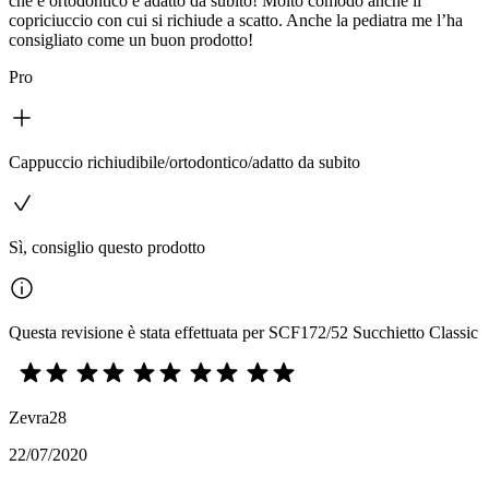
che è ortodontico è adatto da subito! Molto comodo anche il
copriciuccio con cui si richiude a scatto. Anche la pediatra me l’ha
consigliato come un buon prodotto!
Pro
Cappuccio richiudibile/ortodontico/adatto da subito
Sì, consiglio questo prodotto
Questa revisione è stata effettuata per SCF172/52 Succhietto Classic
Zevra28
22/07/2020