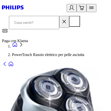
Paga con Klarna
G
PowerTouch Rasoio elettrico per pelle asciutta