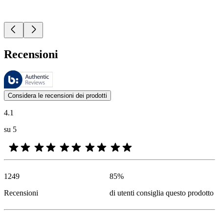
Recensioni
Queste recensioni sono gestite da Bazaarvoice e sono conformi alla Polit
Le valutazioni dei prodotti e le classificazioni in stelle da parte degli
Considera le recensioni dei prodotti
4.1
su 5
1249
85
%
Recensioni
di utenti consiglia questo prodotto