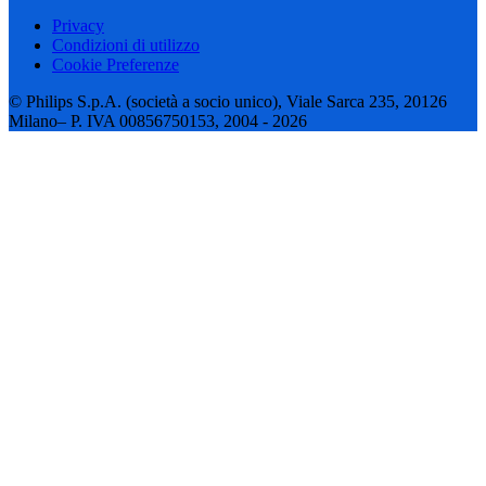
Privacy
Condizioni di utilizzo
Cookie Preferenze
© Philips S.p.A. (società a socio unico), Viale Sarca 235, 20126
Milano– P. IVA 00856750153, 2004 - 2026