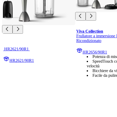
Viva Collection
Frullatore a immersione 
Ricondizionato
 HR2621/90R1 
HR2656/90R1
Potenza di mi
HR2621/90R1
SpeedTouch co
velocità
Bicchiere da vi
Facile da pulir