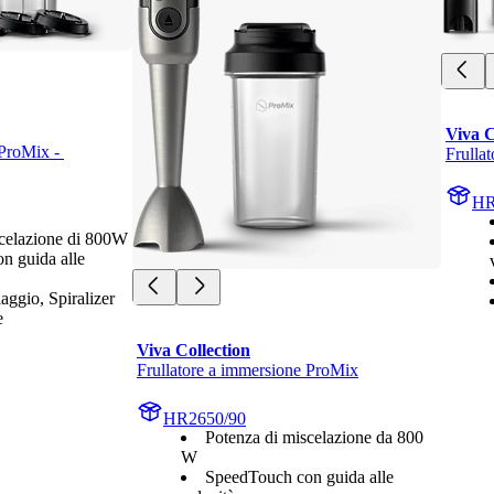
Viva C
ProMix - 
Frulla
HR
scelazione di 800W
n guida alle
aggio, Spiralizer
e
Viva Collection
Frullatore a immersione ProMix
HR2650/90
Potenza di miscelazione da 800
W
SpeedTouch con guida alle