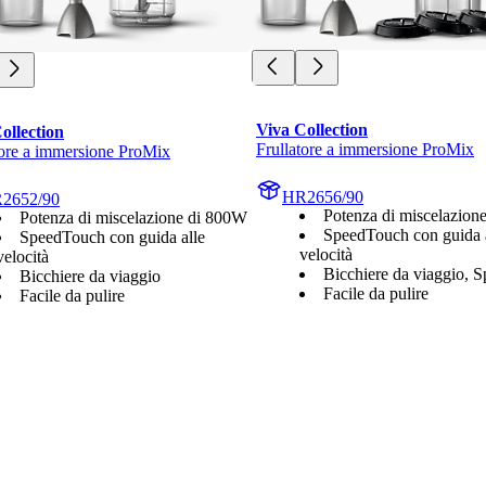
Viva Collection
ollection
Frullatore a immersione ProMix
tore a immersione ProMix
HR2656/90
2652/90
Potenza di miscelazion
Potenza di miscelazione di 800W
SpeedTouch con guida 
SpeedTouch con guida alle
velocità
velocità
Bicchiere da viaggio, Sp
Bicchiere da viaggio
Facile da pulire
Facile da pulire