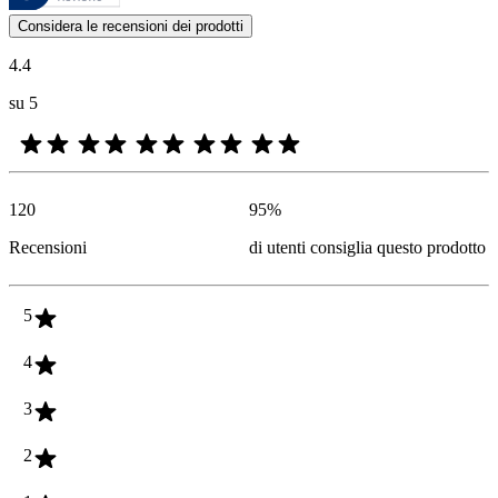
Le valutazioni dei prodotti e le classificazioni in stelle da parte degli
Considera le recensioni dei prodotti
4.4
su 5
120
95
%
Recensioni
di utenti consiglia questo prodotto
5
4
3
2