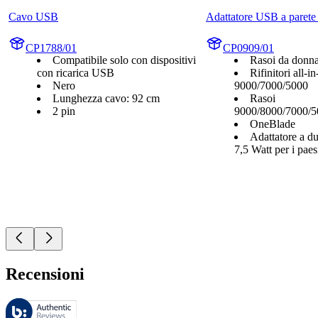
Cavo USB
Adattatore USB a paret
CP1788/01
CP0909/01
Compatibile solo con dispositivi
Rasoi da donn
con ricarica USB
Rifinitori all-i
Nero
9000/7000/5000
Lunghezza cavo: 92 cm
Rasoi
2 pin
9000/8000/7000/5
OneBlade
Adattatore a du
7,5 Watt per i pae
Recensioni
Queste recensioni sono gestite da Bazaarvoice e sono conformi alla Polit