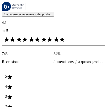
Queste recensioni sono gestite da Bazaarvoice e sono conformi alla Polit
Le valutazioni dei prodotti e le classificazioni in stelle da parte degli
Considera le recensioni dei prodotti
4.1
su 5
743
84
%
Recensioni
di utenti consiglia questo prodotto
5
4
3
2