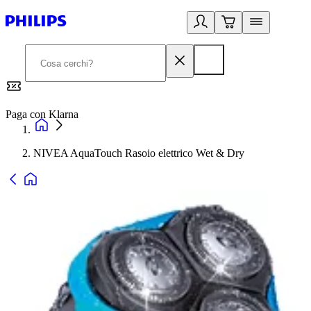
Paga con Klarna
G
NIVEA AquaTouch Rasoio elettrico Wet & Dry